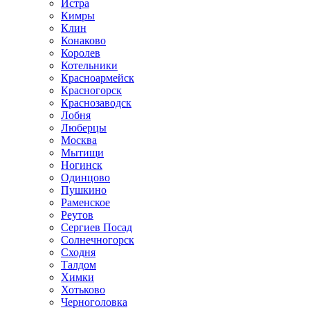
Истра
Кимры
Клин
Конаково
Королев
Котельники
Красноармейск
Красногорск
Краснозаводск
Лобня
Люберцы
Москва
Мытищи
Ногинск
Одинцово
Пушкино
Раменское
Реутов
Сергиев Посад
Солнечногорск
Сходня
Талдом
Химки
Хотьково
Черноголовка