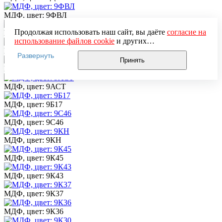
МДФ, цвет: 9ФВЛ
Продолжая использовать наш сайт, вы даёте
согласие на
МДФ, цвет: 9БН
использование файлов cookie
и других
пользовательских данных (включая IP-адрес, сведения о
МДФ, цвет: 9Б21
Развернуть
местоположении, устройстве, действиях на сайте и т. п.)
Принять
для функционирования сайта, проведения
МДФ, цвет: 9АСТ40
статистических исследований, ретаргетинга и
использования систем аналитики (например,
МДФ, цвет: 9АСТ
Яндекс.Метрика), в соответствии с нашей
Политикой
обработки персональных данных.
МДФ, цвет: 9Б17
Если вы не хотите, чтобы ваши данные обрабатывались,
настройте ограничения в браузере или покиньте сайт.
МДФ, цвет: 9С46
МДФ, цвет: 9КН
МДФ, цвет: 9К45
МДФ, цвет: 9К43
МДФ, цвет: 9К37
МДФ, цвет: 9К36