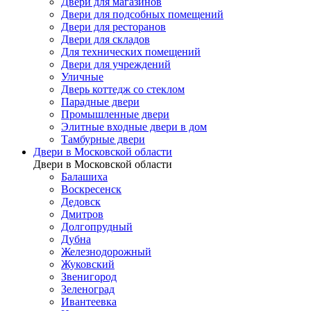
Двери для магазинов
Двери для подсобных помещений
Двери для ресторанов
Двери для складов
Для технических помещений
Двери для учреждений
Уличные
Дверь коттедж со стеклом
Парадные двери
Промышленные двери
Элитные входные двери в дом
Тамбурные двери
Двери в Московской области
Двери в Московской области
Балашиха
Воскресенск
Дедовск
Дмитров
Долгопрудный
Дубна
Железнодорожный
Жуковский
Звенигород
Зеленоград
Ивантеевка