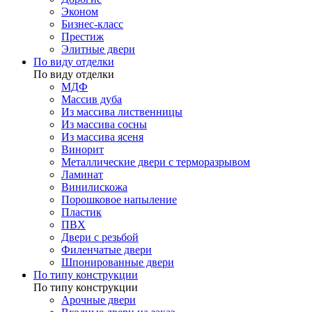
Эконом
Бизнес-класс
Престиж
Элитные двери
По виду отделки
По виду отделки
МДФ
Массив дуба
Из массива лиственницы
Из массива сосны
Из массива ясеня
Винорит
Металлические двери с терморазрывом
Ламинат
Винилискожа
Порошковое напыление
Пластик
ПВХ
Двери с резьбой
Филенчатые двери
Шпонированные двери
По типу конструкции
По типу конструкции
Арочные двери