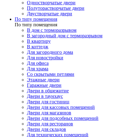
Одностворчатые двери
Полуторастворчатые двери
Двустворчатые двери
По типу помещения
По типу помещения
В дом с терморазрывом
В загородный дом с терморазрывом
В квартиру
В коттедж
Для загородного дома
Для новостройки
Для офиса
Для храма
Со скрытыми петлями
Этажные двери
Гаражные двери
Двери в общежитие
Двери в таунхаус
Двери для гостиниц
Двери для кассовых помещений
Двери для магазинов
Двери для подсобных помещений
Двери для ресторанов
Двери для складов
Для технических помещений