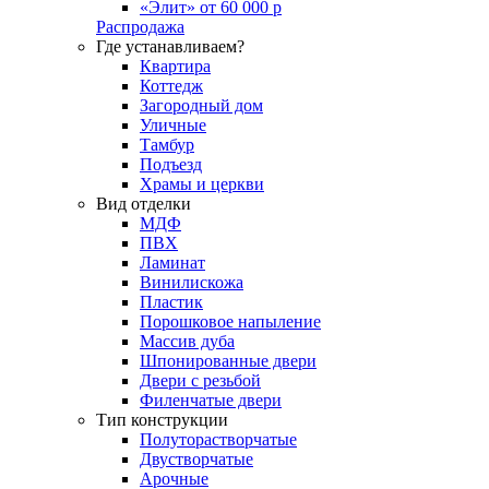
«Элит» от 60 000 р
Распродажа
Где устанавливаем?
Квартира
Коттедж
Загородный дом
Уличные
Тамбур
Подъезд
Храмы и церкви
Вид отделки
МДФ
ПВХ
Ламинат
Винилискожа
Пластик
Порошковое напыление
Массив дуба
Шпонированные двери
Двери с резьбой
Филенчатые двери
Тип конструкции
Полуторастворчатые
Двустворчатые
Арочные