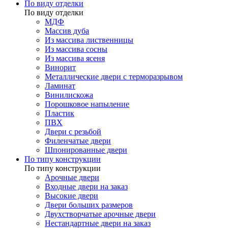
По виду отделки
По виду отделки
МДФ
Массив дуба
Из массива лиственницы
Из массива сосны
Из массива ясеня
Винорит
Металлические двери с терморазрывом
Ламинат
Винилискожа
Порошковое напыление
Пластик
ПВХ
Двери с резьбой
Филенчатые двери
Шпонированные двери
По типу конструкции
По типу конструкции
Арочные двери
Входные двери на заказ
Высокие двери
Двери больших размеров
Двухстворчатые арочные двери
Нестандартные двери на заказ