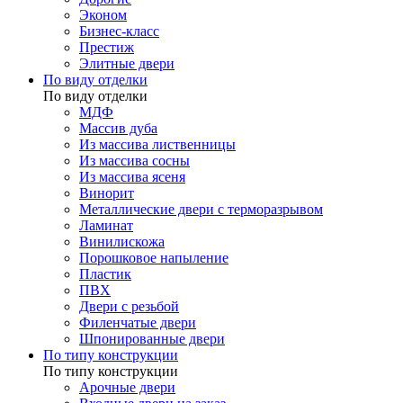
Эконом
Бизнес-класс
Престиж
Элитные двери
По виду отделки
По виду отделки
МДФ
Массив дуба
Из массива лиственницы
Из массива сосны
Из массива ясеня
Винорит
Металлические двери с терморазрывом
Ламинат
Винилискожа
Порошковое напыление
Пластик
ПВХ
Двери с резьбой
Филенчатые двери
Шпонированные двери
По типу конструкции
По типу конструкции
Арочные двери