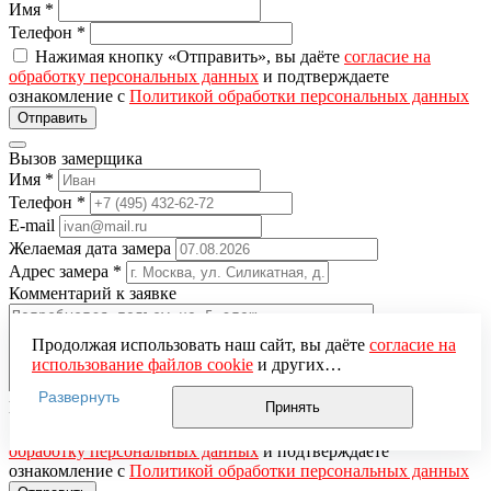
Имя
*
Телефон
*
Нажимая кнопку «Отправить», вы даёте
согласие на
обработку персональных данных
и подтверждаете
ознакомление с
Политикой обработки персональных данных
Вызов замерщика
Имя
*
Телефон
*
E-mail
Желаемая дата замера
Адрес замера
*
Комментарий к заявке
Продолжая использовать наш сайт, вы даёте
согласие на
использование файлов cookie
и других
пользовательских данных (включая IP-адрес, сведения о
Развернуть
местоположении, устройстве, действиях на сайте и т. п.)
Понравившаяся модель
Принять
для функционирования сайта, проведения
Нажимая кнопку «Отправить», вы даёте
согласие на
статистических исследований, ретаргетинга и
обработку персональных данных
и подтверждаете
использования систем аналитики (например,
ознакомление с
Политикой обработки персональных данных
Яндекс.Метрика), в соответствии с нашей
Политикой