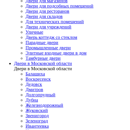
Двери для магазинов
Двери для подсобных помещений
Двери для ресторанов
Двери для складов
Для технических помещений
Двери для учреждений
Уличные
Дверь коттедж со стеклом
Парадные двери
Промышленные двери
Элитные входные двери в дом
Тамбурные двери
Двери в Московской области
Двери в Московской области
Балашиха
Воскресенск
Дедовск
Дмитров
Долгопрудный
Дубна
Железнодорожный
Жуковский
Звенигород
Зеленоград
Ивантеевка