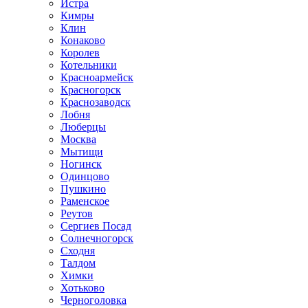
Истра
Кимры
Клин
Конаково
Королев
Котельники
Красноармейск
Красногорск
Краснозаводск
Лобня
Люберцы
Москва
Мытищи
Ногинск
Одинцово
Пушкино
Раменское
Реутов
Сергиев Посад
Солнечногорск
Сходня
Талдом
Химки
Хотьково
Черноголовка