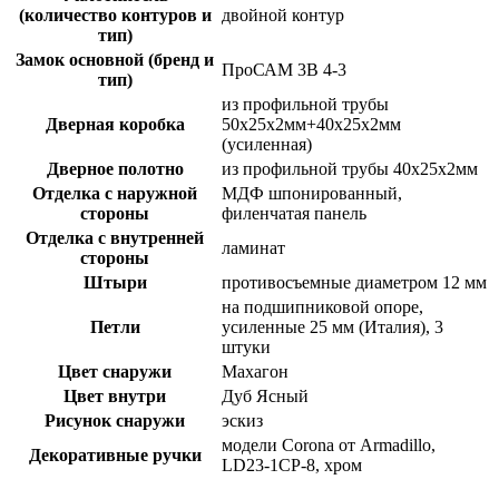
(количество контуров и
двойной контур
тип)
Замок основной (бренд и
ПроСАМ 3В 4-3
тип)
из профильной трубы
Дверная коробка
50х25х2мм+40х25х2мм
(усиленная)
Дверное полотно
из профильной трубы 40х25х2мм
Отделка с наружной
МДФ шпонированный,
стороны
филенчатая панель
Отделка с внутренней
ламинат
стороны
Штыри
противосъемные диаметром 12 мм
на подшипниковой опоре,
Петли
усиленные 25 мм (Италия), 3
штуки
Цвет снаружи
Махагон
Цвет внутри
Дуб Ясный
Рисунок снаружи
эскиз
модели Corona от Armadillo,
Декоративные ручки
LD23-1CP-8, хром