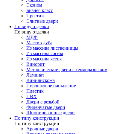
Эконом
Бизнес-класс
Престиж
Элитные двери
По виду отделки
По виду отделки
МДФ
Массив дуба
Из массива лиственницы
Из массива сосны
Из массива ясеня
Винорит
Металлические двери с терморазрывом
Ламинат
Винилискожа
Порошковое напыление
Пластик
ПВХ
Двери с резьбой
Филенчатые двери
Шпонированные двери
По типу конструкции
По типу конструкции
Арочные двери