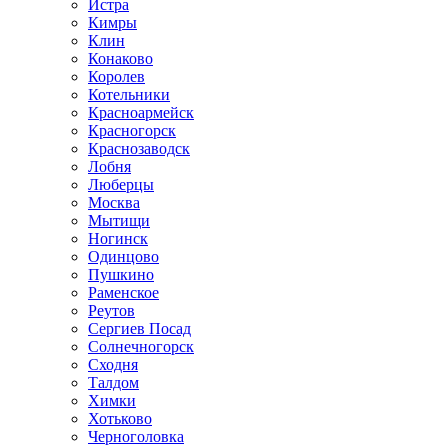
Истра
Кимры
Клин
Конаково
Королев
Котельники
Красноармейск
Красногорск
Краснозаводск
Лобня
Люберцы
Москва
Мытищи
Ногинск
Одинцово
Пушкино
Раменское
Реутов
Сергиев Посад
Солнечногорск
Сходня
Талдом
Химки
Хотьково
Черноголовка