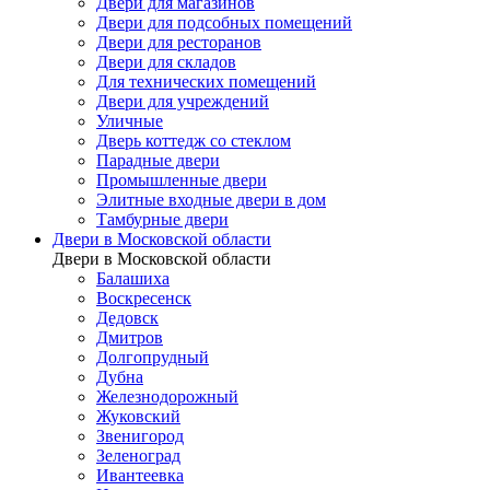
Двери для магазинов
Двери для подсобных помещений
Двери для ресторанов
Двери для складов
Для технических помещений
Двери для учреждений
Уличные
Дверь коттедж со стеклом
Парадные двери
Промышленные двери
Элитные входные двери в дом
Тамбурные двери
Двери в Московской области
Двери в Московской области
Балашиха
Воскресенск
Дедовск
Дмитров
Долгопрудный
Дубна
Железнодорожный
Жуковский
Звенигород
Зеленоград
Ивантеевка