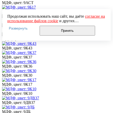
МДФ, цвет: 9АСТ
МДФ, цвет: 9Б17
Продолжая использовать наш сайт, вы даёте
согласие на
МДФ, цвет: 9С46
использование файлов cookie
и других
пользовательских данных (включая IP-адрес, сведения о
Развернуть
МДФ, цвет: 9КН
местоположении, устройстве, действиях на сайте и т. п.)
Принять
для функционирования сайта, проведения
МДФ, цвет: 9К45
статистических исследований, ретаргетинга и
использования систем аналитики (например,
МДФ, цвет: 9К43
Яндекс.Метрика), в соответствии с нашей
Политикой
обработки персональных данных.
МДФ, цвет: 9К37
Если вы не хотите, чтобы ваши данные обрабатывались,
настройте ограничения в браузере или покиньте сайт.
МДФ, цвет: 9К36
МДФ, цвет: 9К30
МДФ, цвет: 9К17
МДФ, цвет: 9К10
МДФ, цвет: 9ДВ37
МДФ, цвет: 9ДБ