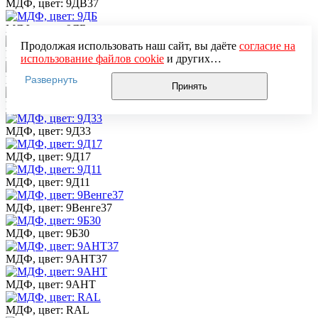
МДФ, цвет: 9ДВ37
МДФ, цвет: 9ДБ
Продолжая использовать наш сайт, вы даёте
согласие на
МДФ, цвет: 9Д44
использование файлов cookie
и других
пользовательских данных (включая IP-адрес, сведения о
Развернуть
МДФ, цвет: 9Д40
местоположении, устройстве, действиях на сайте и т. п.)
Принять
для функционирования сайта, проведения
МДФ, цвет: 9Д37
статистических исследований, ретаргетинга и
использования систем аналитики (например,
МДФ, цвет: 9Д33
Яндекс.Метрика), в соответствии с нашей
Политикой
обработки персональных данных.
МДФ, цвет: 9Д17
Если вы не хотите, чтобы ваши данные обрабатывались,
настройте ограничения в браузере или покиньте сайт.
МДФ, цвет: 9Д11
МДФ, цвет: 9Венге37
МДФ, цвет: 9Б30
МДФ, цвет: 9АНТ37
МДФ, цвет: 9АНТ
МДФ, цвет: RAL