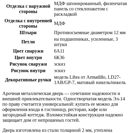
МДФ шпонированный, филенчатая
Отделка с наружной
панель со стеклопакетом c
стороны
раскладкой
Отделка с внутренней
МДФ
стороны
Штыри
Противосъемные диаметром 12 мм
на подшипниках, усиленные, 3
Петли
штуки
Цвет снаружи
6А11
Цвет внутри
6К36
Рисунок снаружи
эскиз
Рисунок внутри
эскиз
модель Libra от Armadillo, LD27-
Декоративные ручки
1AB/GP-7, матовый никель/никель
Арочная металлическая дверь — сочетание надежности и
внешней привлекательности. Одностворчатая модель Эл-14
по праву считается универсальной: купить ее можно для
оформления входа в гостиницу, ресторан, кафе или
загородный коттедж. Взломостойкая конструкция надежно
защищает дом от непрошеных гостей.
Дверь изготовлена из стали толщиной 2 мм, утеплена