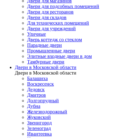
Двери для магазинов
Двери для подсобных помещений
Двери для ресторанов
Двери для складов
Для технических помещений
Двери для учреждений
Уличные
Дверь коттедж со стеклом
Парадные двери
Промышленные двери
Элитные входные двери в дом
Тамбурные двери
Двери в Московской области
Двери в Московской области
Балашиха
Воскресенск
Дедовск
Дмитров
Долгопрудный
Дубна
Железнодорожный
Жуковский
Звенигород
Зеленоград
Ивантеевка