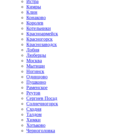
Истра
Кимры
Клин
Конаково
Королев
Котельники
Красноармейск
Красногорск
Краснозаводск
Лобня
Люберцы
Москва
Мытищи
Ногинск
Одинцово
Пушкино
Раменское
Реутов
Сергиев Посад
Солнечногорск
Сходня
Талдом
Химки
Хотьково
Черноголовка