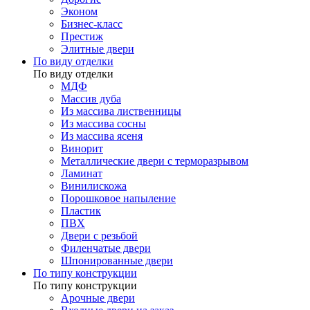
Эконом
Бизнес-класс
Престиж
Элитные двери
По виду отделки
По виду отделки
МДФ
Массив дуба
Из массива лиственницы
Из массива сосны
Из массива ясеня
Винорит
Металлические двери с терморазрывом
Ламинат
Винилискожа
Порошковое напыление
Пластик
ПВХ
Двери с резьбой
Филенчатые двери
Шпонированные двери
По типу конструкции
По типу конструкции
Арочные двери