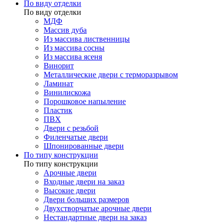
По виду отделки
По виду отделки
МДФ
Массив дуба
Из массива лиственницы
Из массива сосны
Из массива ясеня
Винорит
Металлические двери с терморазрывом
Ламинат
Винилискожа
Порошковое напыление
Пластик
ПВХ
Двери с резьбой
Филенчатые двери
Шпонированные двери
По типу конструкции
По типу конструкции
Арочные двери
Входные двери на заказ
Высокие двери
Двери больших размеров
Двухстворчатые арочные двери
Нестандартные двери на заказ