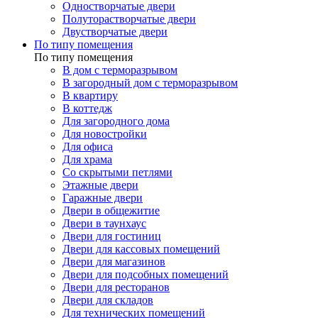
Одностворчатые двери
Полуторастворчатые двери
Двустворчатые двери
По типу помещения
По типу помещения
В дом с терморазрывом
В загородный дом с терморазрывом
В квартиру
В коттедж
Для загородного дома
Для новостройки
Для офиса
Для храма
Со скрытыми петлями
Этажные двери
Гаражные двери
Двери в общежитие
Двери в таунхаус
Двери для гостиниц
Двери для кассовых помещений
Двери для магазинов
Двери для подсобных помещений
Двери для ресторанов
Двери для складов
Для технических помещений