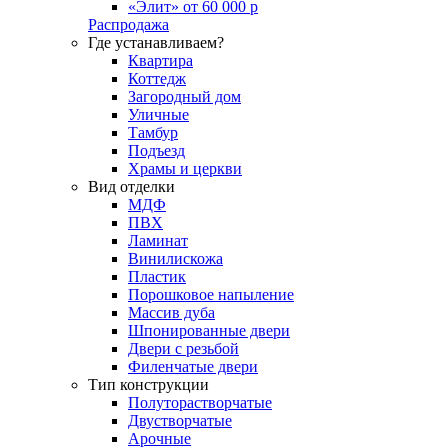
«Элит» от 60 000 р
Распродажа
Где устанавливаем?
Квартира
Коттедж
Загородный дом
Уличные
Тамбур
Подъезд
Храмы и церкви
Вид отделки
МДФ
ПВХ
Ламинат
Винилискожа
Пластик
Порошковое напыление
Массив дуба
Шпонированные двери
Двери с резьбой
Филенчатые двери
Тип конструкции
Полуторастворчатые
Двустворчатые
Арочные