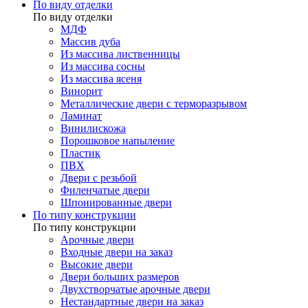
По виду отделки
По виду отделки
МДФ
Массив дуба
Из массива лиственницы
Из массива сосны
Из массива ясеня
Винорит
Металлические двери с терморазрывом
Ламинат
Винилискожа
Порошковое напыление
Пластик
ПВХ
Двери с резьбой
Филенчатые двери
Шпонированные двери
По типу конструкции
По типу конструкции
Арочные двери
Входные двери на заказ
Высокие двери
Двери больших размеров
Двухстворчатые арочные двери
Нестандартные двери на заказ