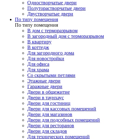
Одностворчатые двери
Полуторастворчатые двери
Двустворчатые двери
По типу помещения
По типу помещения
В дом с терморазрывом
В загородный дом с терморазрывом
В квартиру
В коттедж
Для загородного дома
Для новостройки
Для офиса
Для храма
Со скрытыми петлями
Этажные двери
Гаражные двери
Двери в общежитие
Двери в таунхаус
Двери для гостиниц
Двери для кассовых помещений
Двери для магазинов
Двери для подсобных помещений
Двери для ресторанов
Двери для складов
Для технических помещений