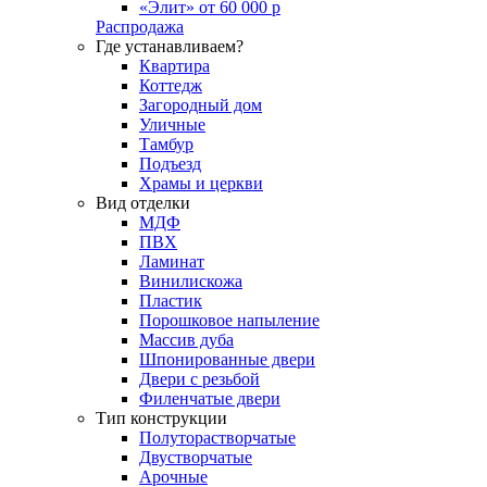
«Элит» от 60 000 р
Распродажа
Где устанавливаем?
Квартира
Коттедж
Загородный дом
Уличные
Тамбур
Подъезд
Храмы и церкви
Вид отделки
МДФ
ПВХ
Ламинат
Винилискожа
Пластик
Порошковое напыление
Массив дуба
Шпонированные двери
Двери с резьбой
Филенчатые двери
Тип конструкции
Полуторастворчатые
Двустворчатые
Арочные