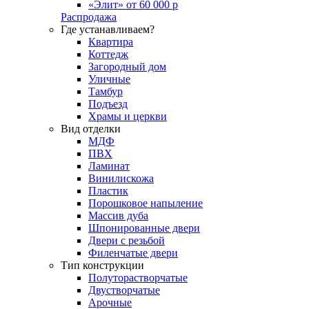
«Элит» от 60 000 р
Распродажа
Где устанавливаем?
Квартира
Коттедж
Загородный дом
Уличные
Тамбур
Подъезд
Храмы и церкви
Вид отделки
МДФ
ПВХ
Ламинат
Винилискожа
Пластик
Порошковое напыление
Массив дуба
Шпонированные двери
Двери с резьбой
Филенчатые двери
Тип конструкции
Полуторастворчатые
Двустворчатые
Арочные