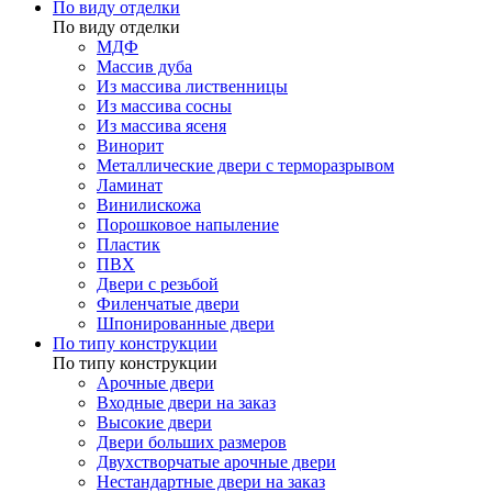
По виду отделки
По виду отделки
МДФ
Массив дуба
Из массива лиственницы
Из массива сосны
Из массива ясеня
Винорит
Металлические двери с терморазрывом
Ламинат
Винилискожа
Порошковое напыление
Пластик
ПВХ
Двери с резьбой
Филенчатые двери
Шпонированные двери
По типу конструкции
По типу конструкции
Арочные двери
Входные двери на заказ
Высокие двери
Двери больших размеров
Двухстворчатые арочные двери
Нестандартные двери на заказ