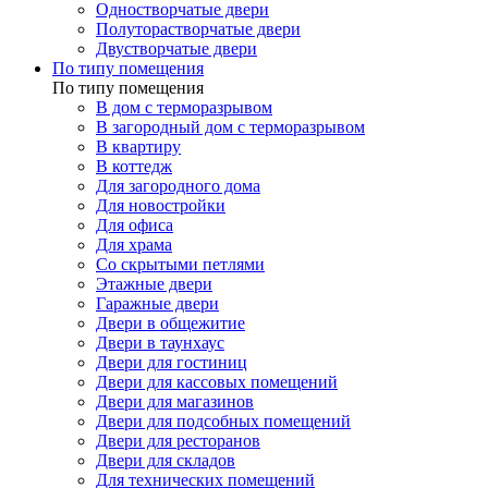
Одностворчатые двери
Полуторастворчатые двери
Двустворчатые двери
По типу помещения
По типу помещения
В дом с терморазрывом
В загородный дом с терморазрывом
В квартиру
В коттедж
Для загородного дома
Для новостройки
Для офиса
Для храма
Со скрытыми петлями
Этажные двери
Гаражные двери
Двери в общежитие
Двери в таунхаус
Двери для гостиниц
Двери для кассовых помещений
Двери для магазинов
Двери для подсобных помещений
Двери для ресторанов
Двери для складов
Для технических помещений