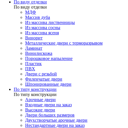
По виду отделки
По виду отделки
МДФ
Массив дуба
Из массива лиственницы
Из массива сосны
Из массива ясеня
Винорит
Металлические двери с терморазрывом
Ламинат
Винилискожа
Порошковое напыление
Пластик
ПВХ
Двери с резьбой
Филенчатые двери
Шпонированные двери
По типу конструкции
По типу конструкции
Арочные двери
Входные двери на заказ
Высокие двери
Двери больших размеров
Двухстворчатые арочные двери
Нестандартные двери на заказ