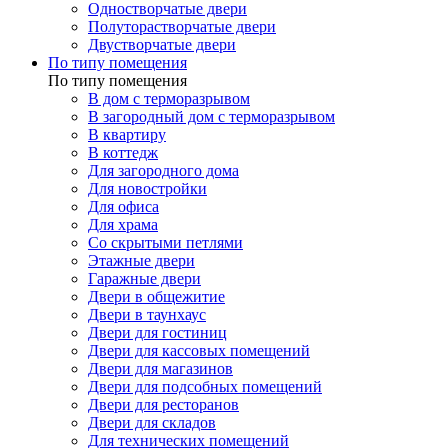
Одностворчатые двери
Полуторастворчатые двери
Двустворчатые двери
По типу помещения
По типу помещения
В дом с терморазрывом
В загородный дом с терморазрывом
В квартиру
В коттедж
Для загородного дома
Для новостройки
Для офиса
Для храма
Со скрытыми петлями
Этажные двери
Гаражные двери
Двери в общежитие
Двери в таунхаус
Двери для гостиниц
Двери для кассовых помещений
Двери для магазинов
Двери для подсобных помещений
Двери для ресторанов
Двери для складов
Для технических помещений