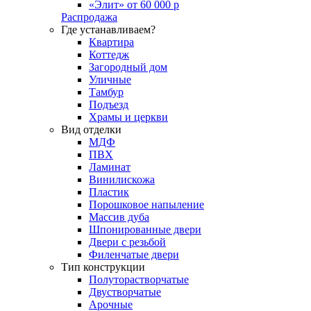
«Элит» от 60 000 р
Распродажа
Где устанавливаем?
Квартира
Коттедж
Загородный дом
Уличные
Тамбур
Подъезд
Храмы и церкви
Вид отделки
МДФ
ПВХ
Ламинат
Винилискожа
Пластик
Порошковое напыление
Массив дуба
Шпонированные двери
Двери с резьбой
Филенчатые двери
Тип конструкции
Полуторастворчатые
Двустворчатые
Арочные