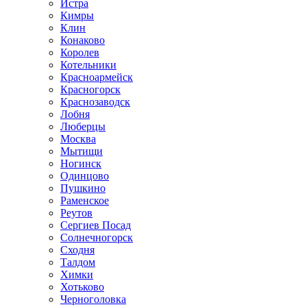
Истра
Кимры
Клин
Конаково
Королев
Котельники
Красноармейск
Красногорск
Краснозаводск
Лобня
Люберцы
Москва
Мытищи
Ногинск
Одинцово
Пушкино
Раменское
Реутов
Сергиев Посад
Солнечногорск
Сходня
Талдом
Химки
Хотьково
Черноголовка