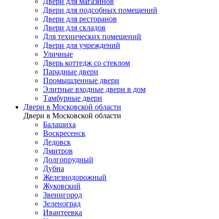
Двери для магазинов
Двери для подсобных помещений
Двери для ресторанов
Двери для складов
Для технических помещений
Двери для учреждений
Уличные
Дверь коттедж со стеклом
Парадные двери
Промышленные двери
Элитные входные двери в дом
Тамбурные двери
Двери в Московской области
Двери в Московской области
Балашиха
Воскресенск
Дедовск
Дмитров
Долгопрудный
Дубна
Железнодорожный
Жуковский
Звенигород
Зеленоград
Ивантеевка