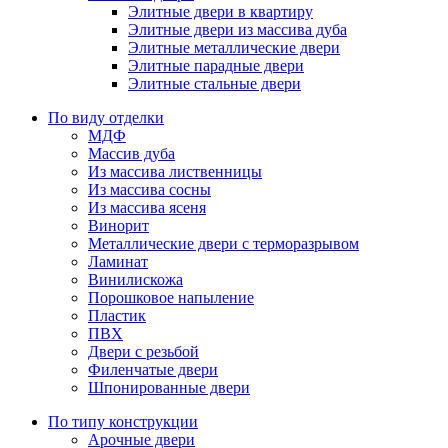
Элитные двери в квартиру
Элитные двери из массива дуба
Элитные металлические двери
Элитные парадные двери
Элитные стальные двери
По виду отделки
МДФ
Массив дуба
Из массива лиственницы
Из массива сосны
Из массива ясеня
Винорит
Металлические двери с терморазрывом
Ламинат
Винилискожа
Порошковое напыление
Пластик
ПВХ
Двери с резьбой
Филенчатые двери
Шпонированные двери
По типу конструкции
Арочные двери