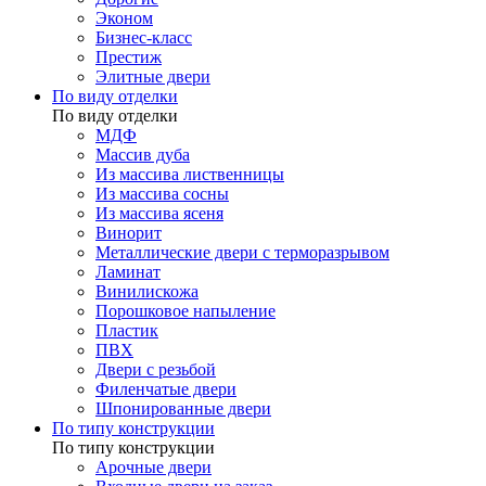
Эконом
Бизнес-класс
Престиж
Элитные двери
По виду отделки
По виду отделки
МДФ
Массив дуба
Из массива лиственницы
Из массива сосны
Из массива ясеня
Винорит
Металлические двери с терморазрывом
Ламинат
Винилискожа
Порошковое напыление
Пластик
ПВХ
Двери с резьбой
Филенчатые двери
Шпонированные двери
По типу конструкции
По типу конструкции
Арочные двери