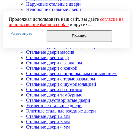
Наружные стальные двери
Недорогие стальные двери
Распродажа стальных дверей
Продолжая использовать наш сайт, вы даёте
согласие на
Стальная дверь в дом
использование файлов cookie
и других
Стальная дверь на дачу
пользовательских данных (включая IP-адрес, сведения о
Стальные взломостойкие двери
Развернуть
местоположении, устройстве, действиях на сайте и т. п.)
Стальные входные двери в квартиру
Принять
для функционирования сайта, проведения
Стальные двери в подъезд
статистических исследований, ретаргетинга и
Стальные двери внутреннего открывания
использования систем аналитики (например,
Стальные двери массив
Яндекс.Метрика), в соответствии с нашей
Политикой
Стальные двери мдф
обработки персональных данных.
Стальные двери с зеркалом
Если вы не хотите, чтобы ваши данные обрабатывались,
Стальные двери с ковкой
настройте ограничения в браузере или покиньте сайт.
Стальные двери с порошковым напылением
Стальные двери с терморазрывом
Стальные двери с шумоизоляцией
Стальные двери со стеклом
Стальные двери тамбурные
Стальные двустворчатые двери
Усиленные стальные двери
Элитные стальные входные двери
Стальные двери 2 мм
Стальные двери 3 мм
Стальные двери 4 мм