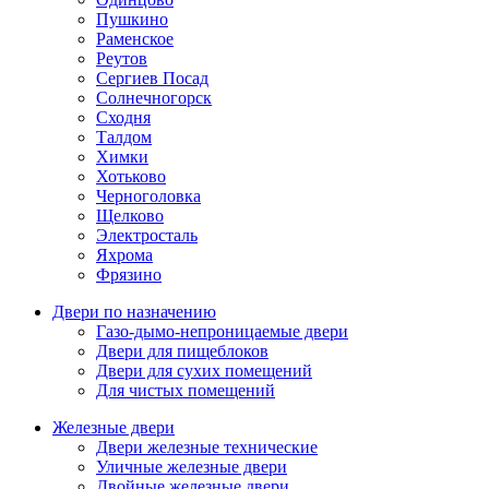
Пушкино
Раменское
Реутов
Сергиев Посад
Солнечногорск
Сходня
Талдом
Химки
Хотьково
Черноголовка
Щелково
Электросталь
Яхрома
Фрязино
Двери по назначению
Газо-дымо-непроницаемые двери
Двери для пищеблоков
Двери для сухих помещений
Для чистых помещений
Железные двери
Двери железные технические
Уличные железные двери
Двойные железные двери