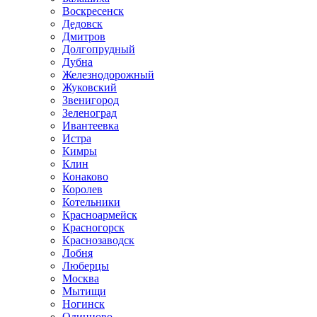
Воскресенск
Дедовск
Дмитров
Долгопрудный
Дубна
Железнодорожный
Жуковский
Звенигород
Зеленоград
Ивантеевка
Истра
Кимры
Клин
Конаково
Королев
Котельники
Красноармейск
Красногорск
Краснозаводск
Лобня
Люберцы
Москва
Мытищи
Ногинск
Одинцово