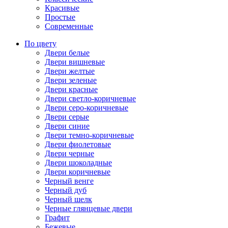
Красивые
Простые
Современные
По цвету
Двери белые
Двери вишневые
Двери желтые
Двери зеленые
Двери красные
Двери светло-коричневые
Двери серо-коричневые
Двери серые
Двери синие
Двери темно-коричневые
Двери фиолетовые
Двери черные
Двери шоколадные
Двери коричневые
Черный венге
Черный дуб
Черный шелк
Черные глянцевые двери
Графит
Бежевые