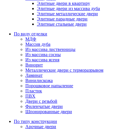
Элитные двери в квартиру
Элитные двери из массива дуба
Элитные металлические двери
Элитные парадные двери
Элитные стальные двери
По виду отделки
МДФ
Массив дуба
Из массива лиственницы
Из массива сосны
Из массива ясеня
Винорит
Металлические двери с терморазрывом
Ламинат
Винилискожа
Порошковое напыление
Пластик
ПВХ
Двери с резьбой
Филенчатые двери
Шпонированные двери
По типу конструкции
Арочные двери