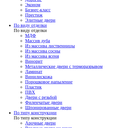
Эконом
Бизнес-класс
Престиж
Элитные двери
По виду отделки
По виду отделки
МДФ
Массив дуба
Из массива лиственницы
Из массива сосны
Из массива ясеня
Винорит
Металлические двери с терморазрывом
Ламинат
Винилискожа
Порошковое напыление
Пластик
ПВХ
Двери с резьбой
Филенчатые двери
Шпонированные двери
По типу конструкции
По типу конструкции
Арочные двери