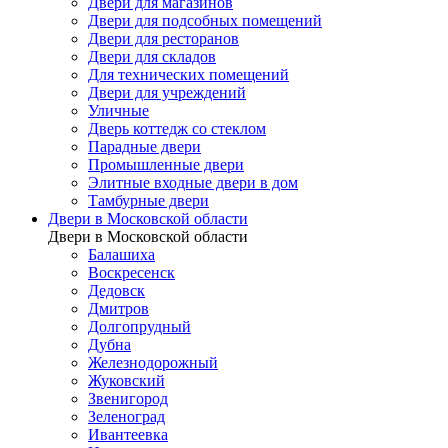
Двери для магазинов
Двери для подсобных помещений
Двери для ресторанов
Двери для складов
Для технических помещений
Двери для учреждений
Уличные
Дверь коттедж со стеклом
Парадные двери
Промышленные двери
Элитные входные двери в дом
Тамбурные двери
Двери в Московской области
Двери в Московской области
Балашиха
Воскресенск
Дедовск
Дмитров
Долгопрудный
Дубна
Железнодорожный
Жуковский
Звенигород
Зеленоград
Ивантеевка