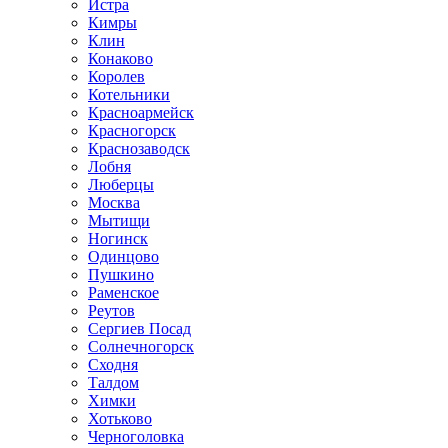
Истра
Кимры
Клин
Конаково
Королев
Котельники
Красноармейск
Красногорск
Краснозаводск
Лобня
Люберцы
Москва
Мытищи
Ногинск
Одинцово
Пушкино
Раменское
Реутов
Сергиев Посад
Солнечногорск
Сходня
Талдом
Химки
Хотьково
Черноголовка