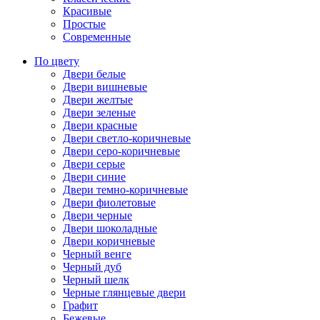
Красивые
Простые
Современные
По цвету
Двери белые
Двери вишневые
Двери желтые
Двери зеленые
Двери красные
Двери светло-коричневые
Двери серо-коричневые
Двери серые
Двери синие
Двери темно-коричневые
Двери фиолетовые
Двери черные
Двери шоколадные
Двери коричневые
Черный венге
Черный дуб
Черный шелк
Черные глянцевые двери
Графит
Бежевые