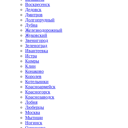
Воскресенск
Дедовск
Дмитров
Долгопрудный
Дубна
Железнодорожный
Жуковский
Звенигород
Зеленоград
Ивантеевка
Истра
Кимры
Клин
Конаково
Королев
Котельники
Красноармейск
Красногорск
Краснозаводск
Лобня
Люберцы
Москва
Мытищи
Ногинск
Одинцово