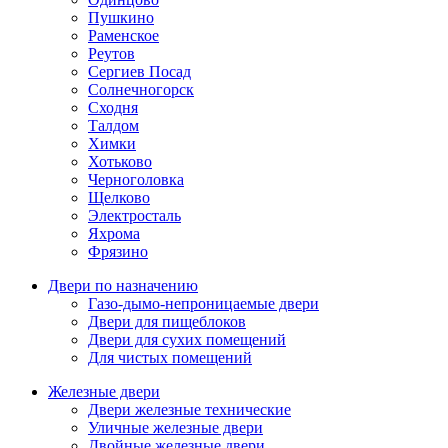
Пушкино
Раменское
Реутов
Сергиев Посад
Солнечногорск
Сходня
Талдом
Химки
Хотьково
Черноголовка
Щелково
Электросталь
Яхрома
Фрязино
Двери по назначению
Газо-дымо-непроницаемые двери
Двери для пищеблоков
Двери для сухих помещений
Для чистых помещений
Железные двери
Двери железные технические
Уличные железные двери
Двойные железные двери