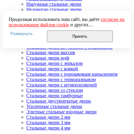
Наружные стальные двери
Недорогие стальные двери
Распродажа стальных дверей
Продолжая использовать наш сайт, вы даёте
согласие на
Стальная дверь в дом
использование файлов cookie
и других
Стальная дверь на дачу
пользовательских данных (включая IP-адрес, сведения о
Стальные взломостойкие двери
Развернуть
местоположении, устройстве, действиях на сайте и т. п.)
Стальные входные двери в квартиру
Принять
для функционирования сайта, проведения
Стальные двери в подъезд
статистических исследований, ретаргетинга и
Стальные двери внутреннего открывания
использования систем аналитики (например,
Стальные двери массив
Яндекс.Метрика), в соответствии с нашей
Политикой
Стальные двери мдф
обработки персональных данных.
Стальные двери с зеркалом
Если вы не хотите, чтобы ваши данные обрабатывались,
Стальные двери с ковкой
настройте ограничения в браузере или покиньте сайт.
Стальные двери с порошковым напылением
Стальные двери с терморазрывом
Стальные двери с шумоизоляцией
Стальные двери со стеклом
Стальные двери тамбурные
Стальные двустворчатые двери
Усиленные стальные двери
Элитные стальные входные двери
Стальные двери 2 мм
Стальные двери 3 мм
Стальные двери 4 мм