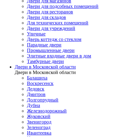
Двери для магазинов
Двери для подсобных помещений
Двери для ресторанов
Двери для складов
Для технических помещений
Двери для учреждений
Уличные
Дверь коттедж со стеклом
Парадные двери
Промышленные двери
Элитные входные двери в дом
Тамбурные двери
Двери в Московской области
Двери в Московской области
Балашиха
Воскресенск
Дедовск
Дмитров
Долгопрудный
Дубна
Железнодорожный
Жуковский
Звенигород
Зеленоград
Ивантеевка