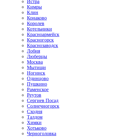
Истра
Кимры
Клин
Конаково
Королев
Котельники
Красноармейск
Красногорск
Краснозаводск
Лобня
Люберцы
Москва
Мытищи
Ногинск
Одинцово
Пушкино
Раменское
Реутов
Сергиев Посад
Солнечногорск
Сходня
Талдом
Химки
Хотьково
Черноголовка