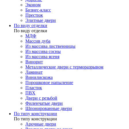
Эконом
Бизнес-класс
Престиж
Элитные двери
По виду отделки
По виду отделки
МДФ
Массив дуба
Из массива лиственницы
Из массива сосны
Из массива ясеня
Винорит
Металлические двери с терморазрывом
Ламинат
Винилискожа
Порошковое напыление
Пластик
ПВХ
Двери с резьбой
Филенчатые двери
Шпонированные двери
По типу конструкции
По типу конструкции
Арочные двери