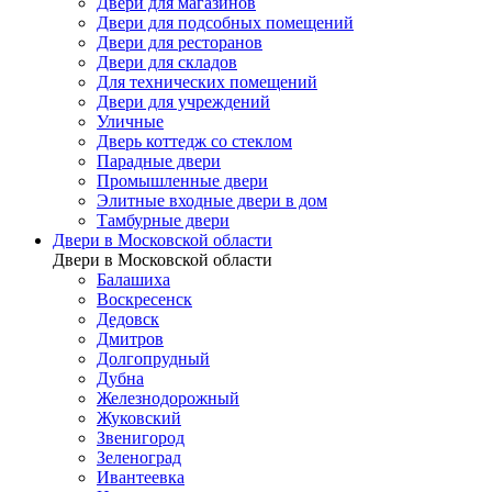
Двери для магазинов
Двери для подсобных помещений
Двери для ресторанов
Двери для складов
Для технических помещений
Двери для учреждений
Уличные
Дверь коттедж со стеклом
Парадные двери
Промышленные двери
Элитные входные двери в дом
Тамбурные двери
Двери в Московской области
Двери в Московской области
Балашиха
Воскресенск
Дедовск
Дмитров
Долгопрудный
Дубна
Железнодорожный
Жуковский
Звенигород
Зеленоград
Ивантеевка