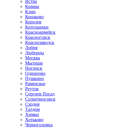
Истра
Кимры
Клин
Конаково
Королев
Котельники
Красноармейск
Красногорск
Краснозаводск
Лобня
Люберцы
Москва
Мытищи
Ногинск
Одинцово
Пушкино
Раменское
Реутов
Сергиев Посад
Солнечногорск
Сходня
Талдом
Химки
Хотьково
Черноголовка