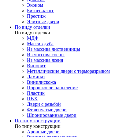
Эконом
Бизнес-класс
Престиж
Элитные двери
По виду отделки
По виду отделки
МДФ
Массив дуба
Из массива лиственницы
Из массива сосны
Из массива ясеня
Винорит
Металлические двери с терморазрывом
Ламинат
Винилискожа
Порошковое напыление
Пластик
ПВХ
Двери с резьбой
Филенчатые двери
Шпонированные двери
По типу конструкции
По типу конструкции
Арочные двери