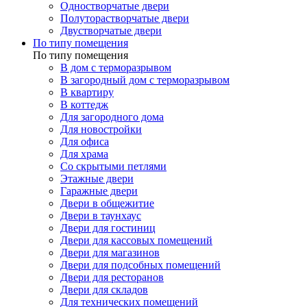
Одностворчатые двери
Полуторастворчатые двери
Двустворчатые двери
По типу помещения
По типу помещения
В дом с терморазрывом
В загородный дом с терморазрывом
В квартиру
В коттедж
Для загородного дома
Для новостройки
Для офиса
Для храма
Со скрытыми петлями
Этажные двери
Гаражные двери
Двери в общежитие
Двери в таунхаус
Двери для гостиниц
Двери для кассовых помещений
Двери для магазинов
Двери для подсобных помещений
Двери для ресторанов
Двери для складов
Для технических помещений