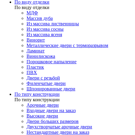
По виду отделки
По виду отделки
МДФ
Массив дуба
Из массива лиственницы
Из массива сосны
Из массива ясеня
Винорит
Металлические двери с терморазрывом
Ламинат
Винилискожа
Порошковое напыление
Пластик
ПВХ
Двери с резьбой
Филенчатые двери
Шпонированные двери
По типу конструкции
По типу конструкции
Арочные двери
Входные двери на заказ
Высокие двери
Двери больших размеров
Двухстворчатые арочные двери
Нестандартные двери на заказ