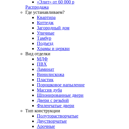
«Элит» от 60 000 р
Распродажа
Где устанавливаем?
Квартира
Коттедж
Загородный дом
Уличные
Тамбур
Подъезд
Храмы и церкви
Вид отделки
МДФ
ПВХ
Ламинат
Винилискожа
Пластик
Порошковое напыление
Массив дуба
Шпонированные двери
Двери с резьбой
Филенчатые двери
Тип конструкции
Полуторастворчатые
Двустворчатые
Арочные