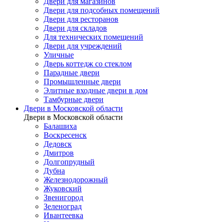
Двери для магазинов
Двери для подсобных помещений
Двери для ресторанов
Двери для складов
Для технических помещений
Двери для учреждений
Уличные
Дверь коттедж со стеклом
Парадные двери
Промышленные двери
Элитные входные двери в дом
Тамбурные двери
Двери в Московской области
Двери в Московской области
Балашиха
Воскресенск
Дедовск
Дмитров
Долгопрудный
Дубна
Железнодорожный
Жуковский
Звенигород
Зеленоград
Ивантеевка