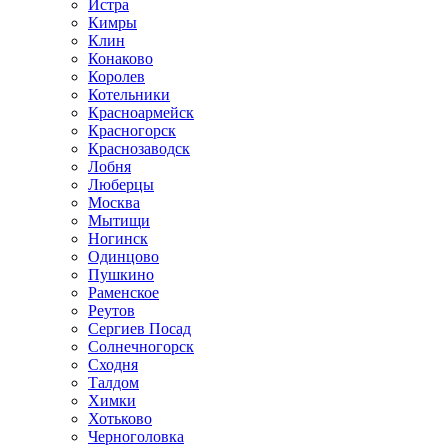
Истра
Кимры
Клин
Конаково
Королев
Котельники
Красноармейск
Красногорск
Краснозаводск
Лобня
Люберцы
Москва
Мытищи
Ногинск
Одинцово
Пушкино
Раменское
Реутов
Сергиев Посад
Солнечногорск
Сходня
Талдом
Химки
Хотьково
Черноголовка