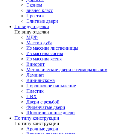
Эконом
Бизнес-класс
Престиж
Элитные двери
По виду отделки
По виду отделки
МДФ
Массив дуба
Из массива лиственницы
Из массива сосны
Из массива ясеня
Винорит
Металлические двери с терморазрывом
Ламинат
Винилискожа
Порошковое напыление
Пластик
ПВХ
Двери с резьбой
Филенчатые двери
Шпонированные двери
По типу конструкции
По типу конструкции
Арочные двери