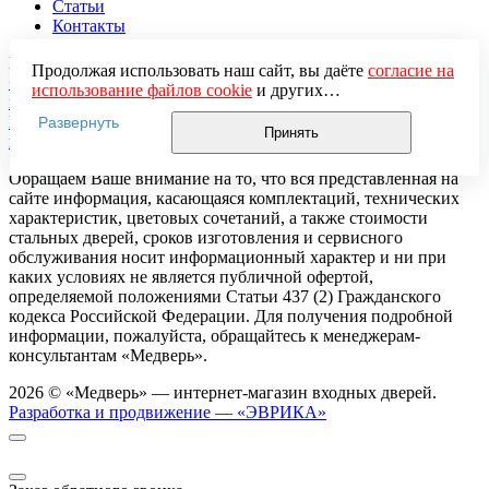
Статьи
Контакты
КОНТАКТЫ
Продолжая использовать наш сайт, вы даёте
согласие на
+7 (495) 374-73-35
Telegram
Max
использование файлов cookie
и других
info@medver.ru
пользовательских данных (включая IP-адрес, сведения о
Политика конфиденциальности
Согласие на обработку
Развернуть
местоположении, устройстве, действиях на сайте и т. п.)
Принять
персональных данных
Политика использования Cookie
для функционирования сайта, проведения
статистических исследований, ретаргетинга и
Обращаем Ваше внимание на то, что вся представленная на
использования систем аналитики (например,
сайте информация, касающаяся комплектаций, технических
Яндекс.Метрика), в соответствии с нашей
Политикой
характеристик, цветовых сочетаний, а также стоимости
обработки персональных данных.
стальных дверей, сроков изготовления и сервисного
Если вы не хотите, чтобы ваши данные обрабатывались,
обслуживания носит информационный характер и ни при
настройте ограничения в браузере или покиньте сайт.
каких условиях не является публичной офертой,
определяемой положениями Статьи 437 (2) Гражданского
кодекса Российской Федерации. Для получения подробной
информации, пожалуйста, обращайтесь к менеджерам-
консультантам «Медверь».
2026 © «Медверь» — интернет-магазин входных дверей.
Разработка и продвижение — «ЭВРИКА»