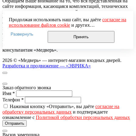
Обращаем Ваше внимание на то, что вся представленная на
сайте информация, касающаяся комплектаций, технических
характеристик, цветовых сочетаний, а также стоимости
стальных дверей, сроков изготовления и сервисного
Продолжая использовать наш сайт, вы даёте
согласие на
обслуживания носит информационный характер и ни при
использование файлов cookie
и других
каких условиях не является публичной офертой,
пользовательских данных (включая IP-адрес, сведения о
определяемой положениями Статьи 437 (2) Гражданского
Развернуть
местоположении, устройстве, действиях на сайте и т. п.)
Принять
кодекса Российской Федерации. Для получения подробной
для функционирования сайта, проведения
информации, пожалуйста, обращайтесь к менеджерам-
статистических исследований, ретаргетинга и
консультантам «Медверь».
использования систем аналитики (например,
Яндекс.Метрика), в соответствии с нашей
Политикой
2026 © «Медверь» — интернет-магазин входных дверей.
обработки персональных данных.
Разработка и продвижение — «ЭВРИКА»
Если вы не хотите, чтобы ваши данные обрабатывались,
настройте ограничения в браузере или покиньте сайт.
Заказ обратного звонка
Имя
*
Телефон
*
Нажимая кнопку «Отправить», вы даёте
согласие на
обработку персональных данных
и подтверждаете
ознакомление с
Политикой обработки персональных данных
Вызов замерщика