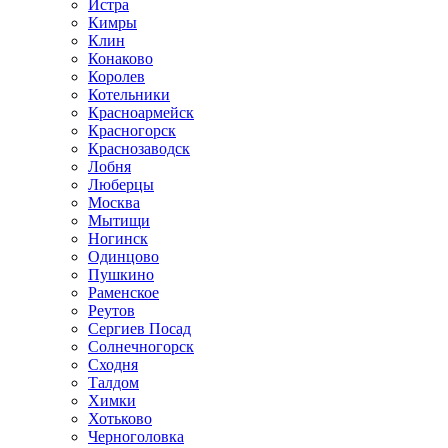
Истра
Кимры
Клин
Конаково
Королев
Котельники
Красноармейск
Красногорск
Краснозаводск
Лобня
Люберцы
Москва
Мытищи
Ногинск
Одинцово
Пушкино
Раменское
Реутов
Сергиев Посад
Солнечногорск
Сходня
Талдом
Химки
Хотьково
Черноголовка