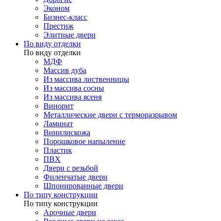
Эконом
Бизнес-класс
Престиж
Элитные двери
По виду отделки
По виду отделки
МДФ
Массив дуба
Из массива лиственницы
Из массива сосны
Из массива ясеня
Винорит
Металлические двери с терморазрывом
Ламинат
Винилискожа
Порошковое напыление
Пластик
ПВХ
Двери с резьбой
Филенчатые двери
Шпонированные двери
По типу конструкции
По типу конструкции
Арочные двери