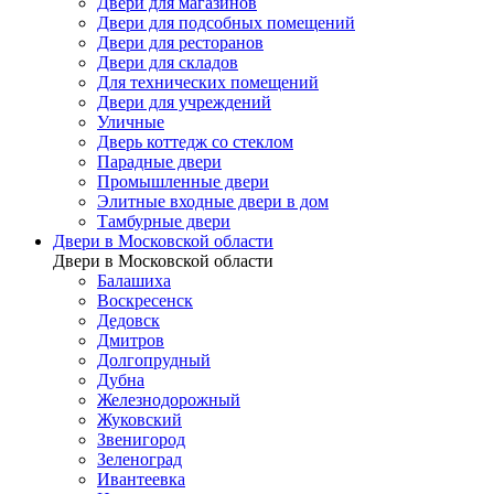
Двери для магазинов
Двери для подсобных помещений
Двери для ресторанов
Двери для складов
Для технических помещений
Двери для учреждений
Уличные
Дверь коттедж со стеклом
Парадные двери
Промышленные двери
Элитные входные двери в дом
Тамбурные двери
Двери в Московской области
Двери в Московской области
Балашиха
Воскресенск
Дедовск
Дмитров
Долгопрудный
Дубна
Железнодорожный
Жуковский
Звенигород
Зеленоград
Ивантеевка