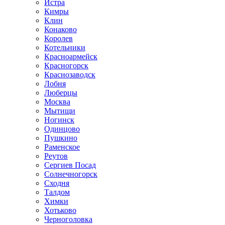
Истра
Кимры
Клин
Конаково
Королев
Котельники
Красноармейск
Красногорск
Краснозаводск
Лобня
Люберцы
Москва
Мытищи
Ногинск
Одинцово
Пушкино
Раменское
Реутов
Сергиев Посад
Солнечногорск
Сходня
Талдом
Химки
Хотьково
Черноголовка