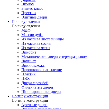
Эконом
Бизнес-класс
Престиж
Элитные двери
По виду отделки
По виду отделки
МДФ
Массив дуба
Из массива лиственницы
Из массива сосны
Из массива ясеня
Винорит
Металлические двери с терморазрывом
Ламинат
Винилискожа
Порошковое напыление
Пластик
ПВХ
Двери с резьбой
Филенчатые двери
Шпонированные двери
По типу конструкции
По типу конструкции
Арочные двери