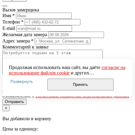
Вызов замерщика
Имя
*
Телефон
*
E-mail
Желаемая дата замера
Адрес замера
*
Комментарий к заявке
Продолжая использовать наш сайт, вы даёте
согласие на
использование файлов cookie
и других
Понравившаяся модель
пользовательских данных (включая IP-адрес, сведения о
Развернуть
местоположении, устройстве, действиях на сайте и т. п.)
Нажимая кнопку «Отправить», вы даёте
согласие на
Принять
для функционирования сайта, проведения
обработку персональных данных
и подтверждаете
статистических исследований, ретаргетинга и
ознакомление с
Политикой обработки персональных данных
использования систем аналитики (например,
Яндекс.Метрика), в соответствии с нашей
Политикой
×
обработки персональных данных.
Если вы не хотите, чтобы ваши данные обрабатывались,
Вы добавили в корзину
настройте ограничения в браузере или покиньте сайт.
Цена за единицу: