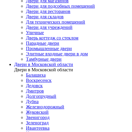
Двери для магазинов
Двери для подсобных помещений
Двери для ресторанов
Двери для складов
Для технических помещений
Двери для учреждений
Уличные
Дверь коттедж со стеклом
Парадные двери
Промышленные двери
Элитные входные двери в дом
Тамбурные двери
Двери в Московской области
Двери в Московской области
Балашиха
Воскресенск
Дедовск
Дмитров
Долгопрудный
Дубна
Железнодорожный
Жуковский
Звенигород
Зеленоград
Ивантеевка