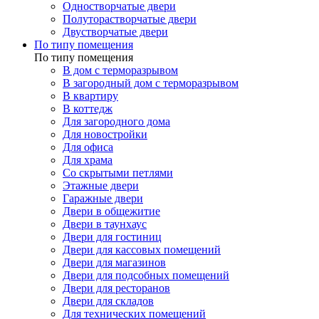
Одностворчатые двери
Полуторастворчатые двери
Двустворчатые двери
По типу помещения
По типу помещения
В дом с терморазрывом
В загородный дом с терморазрывом
В квартиру
В коттедж
Для загородного дома
Для новостройки
Для офиса
Для храма
Со скрытыми петлями
Этажные двери
Гаражные двери
Двери в общежитие
Двери в таунхаус
Двери для гостиниц
Двери для кассовых помещений
Двери для магазинов
Двери для подсобных помещений
Двери для ресторанов
Двери для складов
Для технических помещений