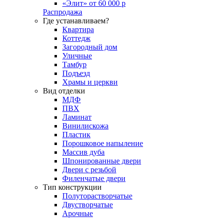
«Элит» от 60 000 р
Распродажа
Где устанавливаем?
Квартира
Коттедж
Загородный дом
Уличные
Тамбур
Подъезд
Храмы и церкви
Вид отделки
МДФ
ПВХ
Ламинат
Винилискожа
Пластик
Порошковое напыление
Массив дуба
Шпонированные двери
Двери с резьбой
Филенчатые двери
Тип конструкции
Полуторастворчатые
Двустворчатые
Арочные