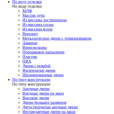
По виду отделки
По виду отделки
МДФ
Массив дуба
Из массива лиственницы
Из массива сосны
Из массива ясеня
Винорит
Металлические двери с терморазрывом
Ламинат
Винилискожа
Порошковое напыление
Пластик
ПВХ
Двери с резьбой
Филенчатые двери
Шпонированные двери
По типу конструкции
По типу конструкции
Арочные двери
Входные двери на заказ
Высокие двери
Двери больших размеров
Двухстворчатые арочные двери
Нестандартные двери на заказ