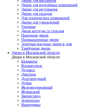
Двери для магазинов
Двери для подсобных помещений
Двери для ресторанов
Двери для складов
Для технических помещений
Двери для учреждений
Уличные
Дверь коттедж со стеклом
Парадные двери
Промышленные двери
Элитные входные двери в дом
Тамбурные двери
Двери в Московской области
Двери в Московской области
Балашиха
Воскресенск
Дедовск
Дмитров
Долгопрудный
Дубна
Железнодорожный
Жуковский
Звенигород
Зеленоград
Ивантеевка