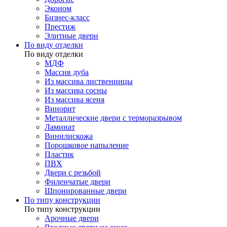
Эконом
Бизнес-класс
Престиж
Элитные двери
По виду отделки
По виду отделки
МДФ
Массив дуба
Из массива лиственницы
Из массива сосны
Из массива ясеня
Винорит
Металлические двери с терморазрывом
Ламинат
Винилискожа
Порошковое напыление
Пластик
ПВХ
Двери с резьбой
Филенчатые двери
Шпонированные двери
По типу конструкции
По типу конструкции
Арочные двери