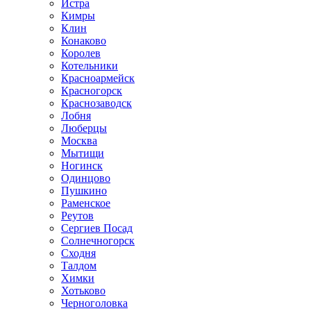
Истра
Кимры
Клин
Конаково
Королев
Котельники
Красноармейск
Красногорск
Краснозаводск
Лобня
Люберцы
Москва
Мытищи
Ногинск
Одинцово
Пушкино
Раменское
Реутов
Сергиев Посад
Солнечногорск
Сходня
Талдом
Химки
Хотьково
Черноголовка