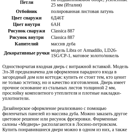
Петли
25 мм (Италия)
Отбойник
полированная листовая латунь
Цвет снаружи
6Д46Т
Цвет внутри
6АН
Рисунок снаружи
Classica 887
Рисунок внутри
Classica 887
Капителий
массив дуба
модель Libra от Armadillo, LD26-
Декоративные ручки
1SG/CP-1, матовое золото/никель
Одностворчатая входная дверь с витражной вставкой. Модель
Эл-38 предназначена для оформления парадного входа в
загородный дом или коттедж: купить ее стоит тем, кто ценит
не только эстетику, но и качество изготовления. Дверь имеет
прочное основание из стальных листов толщиной 2 мм,
прослойку композитного утеплителя и плотные накладки-
уплотнители.
Дизайнерское оформление реализовано с помощью
филенчатых панелей из массива дуба. Можно заказать другое
цветовое решение или рисунок фрезеровки. Фирменные
салоны «Медверь» располагаются в Лосино-петровском.
Купить понравившиеся двери можно в одном из них, а также