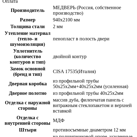
Оплата
МЕДВЕРЬ (Россия, собственное
Производитель
производство)
Размер
940х2100 мм
Толщина стали
2 мм
Утепление материал
(тепло- и
пенопласт в полость двери
шумоизоляция)
Уплотнитель
(количество
двойной контур
контуров и тип)
Замок основной
CISA 17535(Италия)
(бренд и тип)
из профильной трубы
Дверная коробка
50х25х2мм+40х25х2мм (усиленная)
Дверное полотно
из профильной трубы 40х25х2мм
массив дуба, филенчатая панель с
Отделка с наружной
витражным стеклопакетом и верхней
стороны
вставкой
Отделка с
МДФ
внутренней стороны
Штыри
противосъемные диаметром 12 мм
на подшипниковой опоре, усиленные