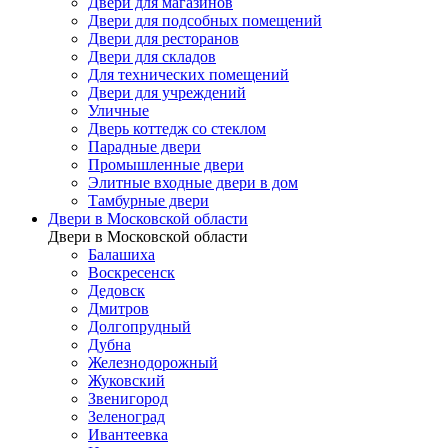
Двери для магазинов
Двери для подсобных помещений
Двери для ресторанов
Двери для складов
Для технических помещений
Двери для учреждений
Уличные
Дверь коттедж со стеклом
Парадные двери
Промышленные двери
Элитные входные двери в дом
Тамбурные двери
Двери в Московской области
Двери в Московской области
Балашиха
Воскресенск
Дедовск
Дмитров
Долгопрудный
Дубна
Железнодорожный
Жуковский
Звенигород
Зеленоград
Ивантеевка