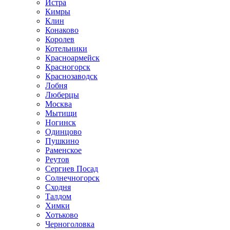
Истра
Кимры
Клин
Конаково
Королев
Котельники
Красноармейск
Красногорск
Краснозаводск
Лобня
Люберцы
Москва
Мытищи
Ногинск
Одинцово
Пушкино
Раменское
Реутов
Сергиев Посад
Солнечногорск
Сходня
Талдом
Химки
Хотьково
Черноголовка