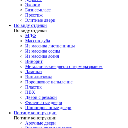
Эконом
Бизнес-класс
Престиж
Элитные двери
По виду отделки
По виду отделки
МДФ
Массив дуба
Из массива лиственницы
Из массива сосны
Из массива ясеня
Винорит
Металлические двери с терморазрывом
Ламинат
Винилискожа
Порошковое напыление
Пластик
ПВХ
Двери с резьбой
Филенчатые двери
Шпонированные двери
По типу конструкции
По типу конструкции
Арочные двери