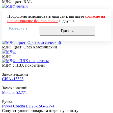
МДФ, цвет: RAL
МДФ-белый
Продолжая использовать наш сайт, вы даёте
согласие на
МДФ, цвет: Махонь
использование файлов cookie
и других
пользовательских данных (включая IP-адрес, сведения о
Развернуть
МДФ, цвет: Тик
местоположении, устройстве, действиях на сайте и т. п.)
Принять
для функционирования сайта, проведения
МДФ, цвет: По RAL 9010
статистических исследований, ретаргетинга и
использования систем аналитики (например,
МДФ, цвет: Орех классический
Яндекс.Метрика), в соответствии с нашей
Политикой
обработки персональных данных.
МДФ
Если вы не хотите, чтобы ваши данные обрабатывались,
настройте ограничения в браузере или покиньте сайт.
МДФ с ПВХ покрытием
Замок верхний
CISA -15535
Замок нижний
Mottura-52.771
Ручка
Ручка Corona LD23-1SG-GP-4
Сопутствующие товары за отдельную плату