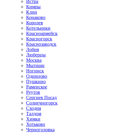
Истра
Кимры
Клин
Конаково
Королев
Котельники
Красноармейск
Красногорск
Краснозаводск
Лобня
Люберцы
Москва
Мытищи
Ногинск
Одинцово
Пушкино
Раменское
Реутов
Сергиев Посад
Солнечногорск
Сходня
Талдом
Химки
Хотьково
Черноголовка