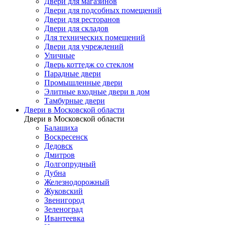
Двери для магазинов
Двери для подсобных помещений
Двери для ресторанов
Двери для складов
Для технических помещений
Двери для учреждений
Уличные
Дверь коттедж со стеклом
Парадные двери
Промышленные двери
Элитные входные двери в дом
Тамбурные двери
Двери в Московской области
Двери в Московской области
Балашиха
Воскресенск
Дедовск
Дмитров
Долгопрудный
Дубна
Железнодорожный
Жуковский
Звенигород
Зеленоград
Ивантеевка