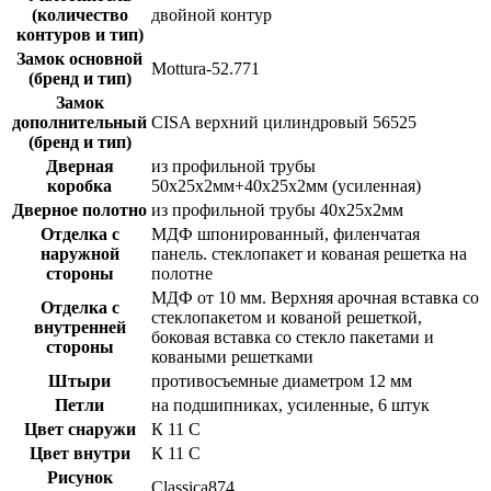
(количество
двойной контур
контуров и тип)
Замок основной
Mottura-52.771
(бренд и тип)
Замок
дополнительный
CISA верхний цилиндровый 56525
(бренд и тип)
Дверная
из профильной трубы
коробка
50х25х2мм+40х25х2мм (усиленная)
Дверное полотно
из профильной трубы 40х25х2мм
Отделка с
МДФ шпонированный, филенчатая
наружной
панель. стеклопакет и кованая решетка на
стороны
полотне
МДФ от 10 мм. Верхняя арочная вставка со
Отделка с
стеклопакетом и кованой решеткой,
внутренней
боковая вставка со стекло пакетами и
стороны
коваными решетками
Штыри
противосъемные диаметром 12 мм
Петли
на подшипниках, усиленные, 6 штук
Цвет снаружи
К 11 С
Цвет внутри
К 11 С
Рисунок
Classica874