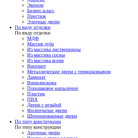
Эконом
Бизнес-класс
Престиж
Элитные двери
По виду отделки
По виду отделки
МДФ
Массив дуба
Из массива лиственницы
Из массива сосны
Из массива ясеня
Винорит
Металлические двери с терморазрывом
Ламинат
Винилискожа
Порошковое напыление
Пластик
ПВХ
Двери с резьбой
Филенчатые двери
Шпонированные двери
По типу конструкции
По типу конструкции
Арочные двери