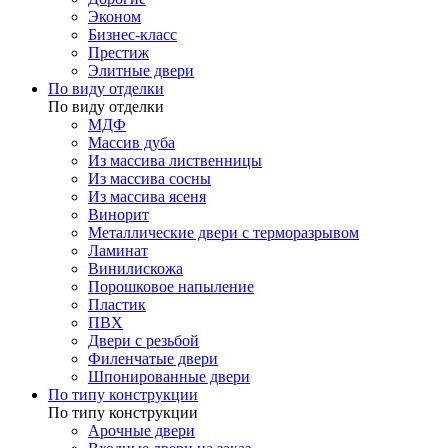
Эконом
Бизнес-класс
Престиж
Элитные двери
По виду отделки
По виду отделки
МДФ
Массив дуба
Из массива лиственницы
Из массива сосны
Из массива ясеня
Винорит
Металлические двери с терморазрывом
Ламинат
Винилискожа
Порошковое напыление
Пластик
ПВХ
Двери с резьбой
Филенчатые двери
Шпонированные двери
По типу конструкции
По типу конструкции
Арочные двери