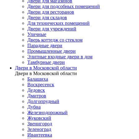
Двери для магазинов
Двери для подсобных помещений
Двери для ресторанов
Двери для складов
Для технических помещений
Двери для учреждений
Уличные
Дверь коттедж со стеклом
Парадные двери
Промышленные двери
Элитные входные двери в дом
Тамбурные двери
Двери в Московской области
Двери в Московской области
Балашиха
Воскресенск
Дедовск
Дмитров
Долгопрудный
Дубна
Железнодорожный
Жуковский
Звенигород
Зеленоград
Ивантеевка