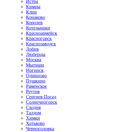
Истра
Кимры
Клин
Конаково
Королев
Котельники
Красноармейск
Красногорск
Краснозаводск
Лобня
Люберцы
Москва
Мытищи
Ногинск
Одинцово
Пушкино
Раменское
Реутов
Сергиев Посад
Солнечногорск
Сходня
Талдом
Химки
Хотьково
Черноголовка