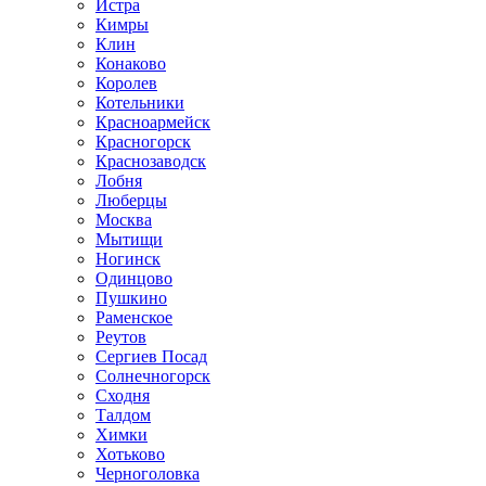
Истра
Кимры
Клин
Конаково
Королев
Котельники
Красноармейск
Красногорск
Краснозаводск
Лобня
Люберцы
Москва
Мытищи
Ногинск
Одинцово
Пушкино
Раменское
Реутов
Сергиев Посад
Солнечногорск
Сходня
Талдом
Химки
Хотьково
Черноголовка