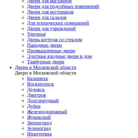
Двери для магазинов
Двери для подсобных помещений
Двери для ресторанов
Двери для складов
Для технических помещений
Двери для учреждений
Уличные
Дверь коттедж со стеклом
Парадные двери
Промышленные двери
Элитные входные двери в дом
Тамбурные двери
Двери в Московской области
Двери в Московской области
Балашиха
Воскресенск
Дедовск
Дмитров
Долгопрудный
Дубна
Железнодорожный
Жуковский
Звенигород
Зеленоград
Ивантеевка