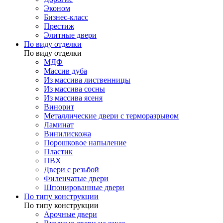
Эконом
Бизнес-класс
Престиж
Элитные двери
По виду отделки
По виду отделки
МДФ
Массив дуба
Из массива лиственницы
Из массива сосны
Из массива ясеня
Винорит
Металлические двери с терморазрывом
Ламинат
Винилискожа
Порошковое напыление
Пластик
ПВХ
Двери с резьбой
Филенчатые двери
Шпонированные двери
По типу конструкции
По типу конструкции
Арочные двери