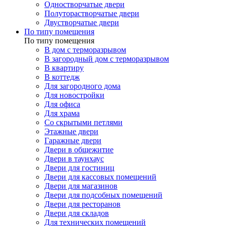
Одностворчатые двери
Полуторастворчатые двери
Двустворчатые двери
По типу помещения
По типу помещения
В дом с терморазрывом
В загородный дом с терморазрывом
В квартиру
В коттедж
Для загородного дома
Для новостройки
Для офиса
Для храма
Со скрытыми петлями
Этажные двери
Гаражные двери
Двери в общежитие
Двери в таунхаус
Двери для гостиниц
Двери для кассовых помещений
Двери для магазинов
Двери для подсобных помещений
Двери для ресторанов
Двери для складов
Для технических помещений