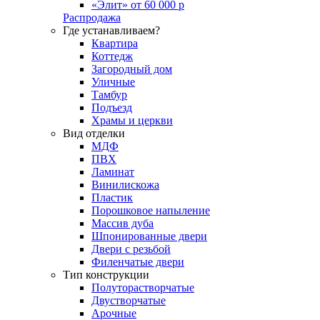
«Элит» от 60 000 р
Распродажа
Где устанавливаем?
Квартира
Коттедж
Загородный дом
Уличные
Тамбур
Подъезд
Храмы и церкви
Вид отделки
МДФ
ПВХ
Ламинат
Винилискожа
Пластик
Порошковое напыление
Массив дуба
Шпонированные двери
Двери с резьбой
Филенчатые двери
Тип конструкции
Полуторастворчатые
Двустворчатые
Арочные