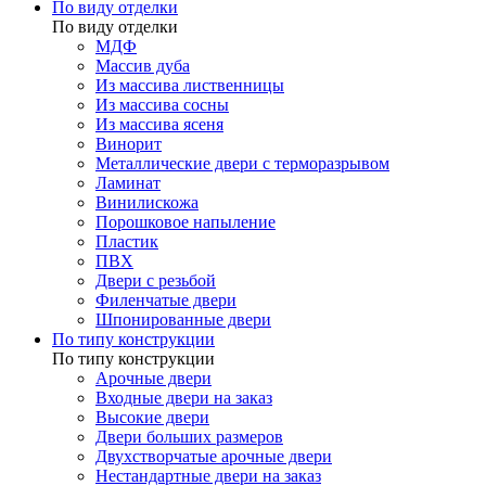
По виду отделки
По виду отделки
МДФ
Массив дуба
Из массива лиственницы
Из массива сосны
Из массива ясеня
Винорит
Металлические двери с терморазрывом
Ламинат
Винилискожа
Порошковое напыление
Пластик
ПВХ
Двери с резьбой
Филенчатые двери
Шпонированные двери
По типу конструкции
По типу конструкции
Арочные двери
Входные двери на заказ
Высокие двери
Двери больших размеров
Двухстворчатые арочные двери
Нестандартные двери на заказ