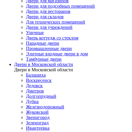
Двери для магазинов
Двери для подсобных помещений
Двери для ресторанов
Двери для складов
Для технических помещений
Двери для учреждений
Уличные
Дверь коттедж со стеклом
Парадные двери
Промышленные двери
Элитные входные двери в дом
Тамбурные двери
Двери в Московской области
Двери в Московской области
Балашиха
Воскресенск
Дедовск
Дмитров
Долгопрудный
Дубна
Железнодорожный
Жуковский
Звенигород
Зеленоград
Ивантеевка