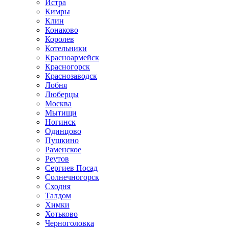
Истра
Кимры
Клин
Конаково
Королев
Котельники
Красноармейск
Красногорск
Краснозаводск
Лобня
Люберцы
Москва
Мытищи
Ногинск
Одинцово
Пушкино
Раменское
Реутов
Сергиев Посад
Солнечногорск
Сходня
Талдом
Химки
Хотьково
Черноголовка