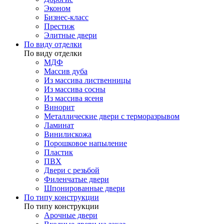
Эконом
Бизнес-класс
Престиж
Элитные двери
По виду отделки
По виду отделки
МДФ
Массив дуба
Из массива лиственницы
Из массива сосны
Из массива ясеня
Винорит
Металлические двери с терморазрывом
Ламинат
Винилискожа
Порошковое напыление
Пластик
ПВХ
Двери с резьбой
Филенчатые двери
Шпонированные двери
По типу конструкции
По типу конструкции
Арочные двери