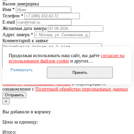
Вызов замерщика
Имя
*
Телефон
*
E-mail
Желаемая дата замера
Адрес замера
*
Комментарий к заявке
Продолжая использовать наш сайт, вы даёте
согласие на
использование файлов cookie
и других
пользовательских данных (включая IP-адрес, сведения о
Развернуть
Понравившаяся модель
местоположении, устройстве, действиях на сайте и т. п.)
Принять
для функционирования сайта, проведения
Нажимая кнопку «Отправить», вы даёте
согласие на
статистических исследований, ретаргетинга и
обработку персональных данных
и подтверждаете
использования систем аналитики (например,
ознакомление с
Политикой обработки персональных данных
Яндекс.Метрика), в соответствии с нашей
Политикой
обработки персональных данных.
×
Если вы не хотите, чтобы ваши данные обрабатывались,
настройте ограничения в браузере или покиньте сайт.
Вы добавили в корзину
Цена за единицу:
Итого: