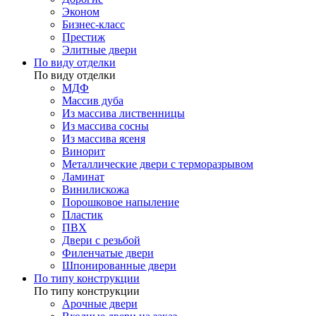
Эконом
Бизнес-класс
Престиж
Элитные двери
По виду отделки
По виду отделки
МДФ
Массив дуба
Из массива лиственницы
Из массива сосны
Из массива ясеня
Винорит
Металлические двери с терморазрывом
Ламинат
Винилискожа
Порошковое напыление
Пластик
ПВХ
Двери с резьбой
Филенчатые двери
Шпонированные двери
По типу конструкции
По типу конструкции
Арочные двери