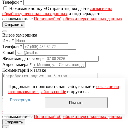
Телефон
*
Нажимая кнопку «Отправить», вы даёте
согласие на
обработку персональных данных
и подтверждаете
ознакомление с
Политикой обработки персональных данных
Вызов замерщика
Имя
*
Телефон
*
E-mail
Желаемая дата замера
Адрес замера
*
Комментарий к заявке
Продолжая использовать наш сайт, вы даёте
согласие на
использование файлов cookie
и других
пользовательских данных (включая IP-адрес, сведения о
Понравившаяся модель
Развернуть
местоположении, устройстве, действиях на сайте и т. п.)
Принять
Нажимая кнопку «Отправить», вы даёте
согласие на
для функционирования сайта, проведения
обработку персональных данных
и подтверждаете
статистических исследований, ретаргетинга и
ознакомление с
Политикой обработки персональных данных
использования систем аналитики (например,
Яндекс.Метрика), в соответствии с нашей
Политикой
обработки персональных данных.