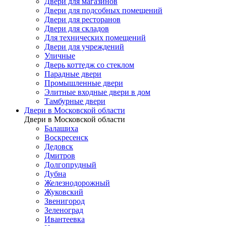
Двери для магазинов
Двери для подсобных помещений
Двери для ресторанов
Двери для складов
Для технических помещений
Двери для учреждений
Уличные
Дверь коттедж со стеклом
Парадные двери
Промышленные двери
Элитные входные двери в дом
Тамбурные двери
Двери в Московской области
Двери в Московской области
Балашиха
Воскресенск
Дедовск
Дмитров
Долгопрудный
Дубна
Железнодорожный
Жуковский
Звенигород
Зеленоград
Ивантеевка