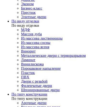
Эконом
Бизнес-класс
Престиж
Элитные двери
По виду отделки
По виду отделки
МДФ
Массив дуба
Из массива лиственницы
Из массива сосны
Из массива ясеня
Винорит
Металлические двери с терморазрывом
Ламинат
Винилискожа
Порошковое напыление
Пластик
ПВХ
Двери с резьбой
Филенчатые двери
Шпонированные двери
По типу конструкции
По типу конструкции
Арочные двери