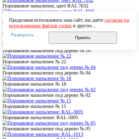
Порошковое напыление, цвет RAL 7032
Порошковое напыление, цвет: RAL 4005
Продолжая использовать наш сайт, вы даёте
согласие на
использование файлов cookie
и других
Порошковое напыление: RAL-1036
пользовательских данных (включая IP-адрес, сведения о
Развернуть
местоположении, устройстве, действиях на сайте и т. п.)
Принять
Порошковое напыление: серебро
для функционирования сайта, проведения
статистических исследований, ретаргетинга и
Порошковое напыление под дерево № 10
использования систем аналитики (например,
Яндекс.Метрика), в соответствии с нашей
Политикой
Порошковое напыление № 22
обработки персональных данных.
Если вы не хотите, чтобы ваши данные обрабатывались,
Порошковое напыление под дерево № 04
настройте ограничения в браузере или покиньте сайт.
Порошковое напыление № 18
Порошковое напыление под дерево № 02
Порошковое напыление № 15
Порошковое напыление: RAL-3005
Порошковое напыление под дерево № 05