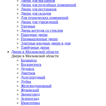
Двери для магазинов
Двери для подсобных помещений
Двери для ресторанов
Двери для складов
Для технических помещений
Двери для учреждений
Уличные
Дверь коттедж со стеклом
Парадные двери
Промышленные двери
Элитные входные двери в дом
Тамбурные двери
Двери в Московской области
Двери в Московской области
Балашиха
Воскресенск
Дедовск
Дмитров
Долгопрудный
Дубна
Железнодорожный
Жуковский
Звенигород
Зеленоград
Ивантеевка