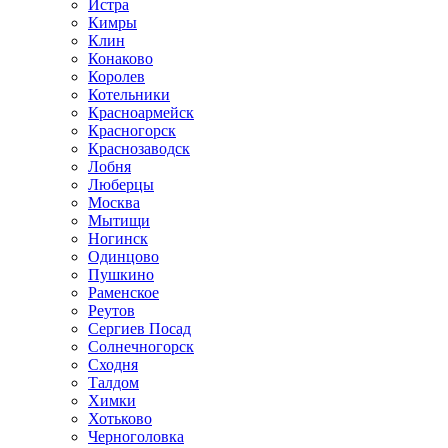
Истра
Кимры
Клин
Конаково
Королев
Котельники
Красноармейск
Красногорск
Краснозаводск
Лобня
Люберцы
Москва
Мытищи
Ногинск
Одинцово
Пушкино
Раменское
Реутов
Сергиев Посад
Солнечногорск
Сходня
Талдом
Химки
Хотьково
Черноголовка