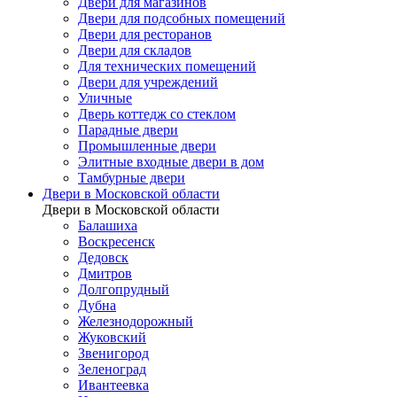
Двери для магазинов
Двери для подсобных помещений
Двери для ресторанов
Двери для складов
Для технических помещений
Двери для учреждений
Уличные
Дверь коттедж со стеклом
Парадные двери
Промышленные двери
Элитные входные двери в дом
Тамбурные двери
Двери в Московской области
Двери в Московской области
Балашиха
Воскресенск
Дедовск
Дмитров
Долгопрудный
Дубна
Железнодорожный
Жуковский
Звенигород
Зеленоград
Ивантеевка