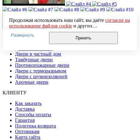
Продолжая использовать наш сайт, вы даёте
согласие на
использование файлов cookie
и других
пользовательских данных (включая IP-адрес, сведения о
КАТАЛОГ
Развернуть
местоположении, устройстве, действиях на сайте и т. п.)
Принять
Распродажа
для функционирования сайта, проведения
Двери в квартиру
статистических исследований, ретаргетинга и
Двери в частный дом
использования систем аналитики (например,
Тамбурные двери
Яндекс.Метрика), в соответствии с нашей
Политикой
Противопожарные двери
обработки персональных данных.
Двери с терморазрывом
Если вы не хотите, чтобы ваши данные обрабатывались,
Двери с шумоизоляцией
настройте ограничения в браузере или покиньте сайт.
Арочные двери
КЛИЕНТУ
Как заказать
Доставка
Способы оплаты
Гарантия
Политика возврата
Оптовикам
Карта сайта