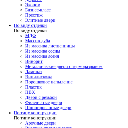
Эконом
Бизнес-класс
Престиж
Элитные двери
По виду отделки
По виду отделки
МДФ
Массив дуба
Из массива лиственницы
Из массива сосны
Из массива ясеня
Винорит
Металлические двери с терморазрывом
Ламинат
Винилискожа
Порошковое напыление
Пластик
ПВХ
Двери с резьбой
Филенчатые двери
Шпонированные двери
По типу конструкции
По типу конструкции
Арочные двери