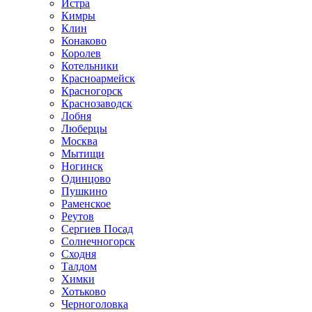
Истра
Кимры
Клин
Конаково
Королев
Котельники
Красноармейск
Красногорск
Краснозаводск
Лобня
Люберцы
Москва
Мытищи
Ногинск
Одинцово
Пушкино
Раменское
Реутов
Сергиев Посад
Солнечногорск
Сходня
Талдом
Химки
Хотьково
Черноголовка