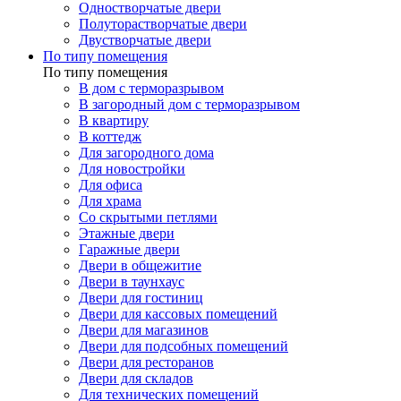
Одностворчатые двери
Полуторастворчатые двери
Двустворчатые двери
По типу помещения
По типу помещения
В дом с терморазрывом
В загородный дом с терморазрывом
В квартиру
В коттедж
Для загородного дома
Для новостройки
Для офиса
Для храма
Со скрытыми петлями
Этажные двери
Гаражные двери
Двери в общежитие
Двери в таунхаус
Двери для гостиниц
Двери для кассовых помещений
Двери для магазинов
Двери для подсобных помещений
Двери для ресторанов
Двери для складов
Для технических помещений