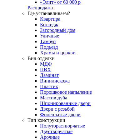
«Элит» от 60 000 р
Распродажа
Где устанавливаем?
Квартира
Коттедж
Загородный дом
Уличные
Тамбур
Подъезд
Храмы и церкви
Вид отделки
МДФ
ПВХ
Ламинат
Винилискожа
Пластик
Порошковое напыление
Массив дуба
Шпонированные двери
Двери с резьбой
Филенчатые двери
Тип конструкции
Полуторастворчатые
Двустворчатые
Арочные