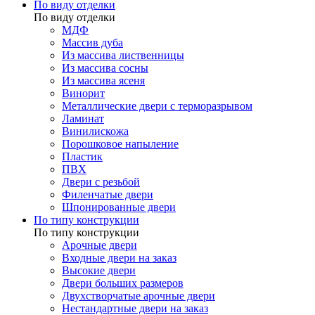
По виду отделки
По виду отделки
МДФ
Массив дуба
Из массива лиственницы
Из массива сосны
Из массива ясеня
Винорит
Металлические двери с терморазрывом
Ламинат
Винилискожа
Порошковое напыление
Пластик
ПВХ
Двери с резьбой
Филенчатые двери
Шпонированные двери
По типу конструкции
По типу конструкции
Арочные двери
Входные двери на заказ
Высокие двери
Двери больших размеров
Двухстворчатые арочные двери
Нестандартные двери на заказ