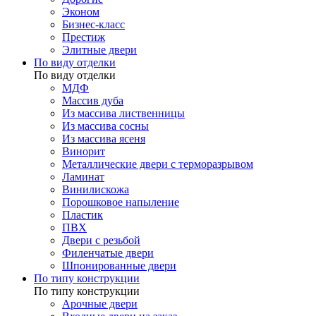
Эконом
Бизнес-класс
Престиж
Элитные двери
По виду отделки
По виду отделки
МДФ
Массив дуба
Из массива лиственницы
Из массива сосны
Из массива ясеня
Винорит
Металлические двери с терморазрывом
Ламинат
Винилискожа
Порошковое напыление
Пластик
ПВХ
Двери с резьбой
Филенчатые двери
Шпонированные двери
По типу конструкции
По типу конструкции
Арочные двери