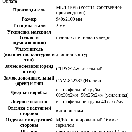
Оплата
МЕДВЕРЬ (Россия, собственное
Производитель
производство)
Размер
940х2100 мм
Толщина стали
2 мм
Утепление материал
(тепло- и
пенопласт в полость двери
шумоизоляция)
Уплотнитель
(количество контуров и
двойной контур
тип)
Замок основной (бренд
СТРАЖ 4-х ригельный
и тип)
Замок дополнительный
САМ-852787 (Италия)
(бренд и тип)
из профильной трубы
Дверная коробка
60х30х2мм+50х25х2мм (усиленная)
Дверное полотно
из профильной трубы 40х25х2мм
Отделка с наружной
винилискожа
стороны
Отделка с внутренней
МДФ шпонированный 16мм с
стороны
зеркалом
Штыри
противосъемные диаметром 12 мм