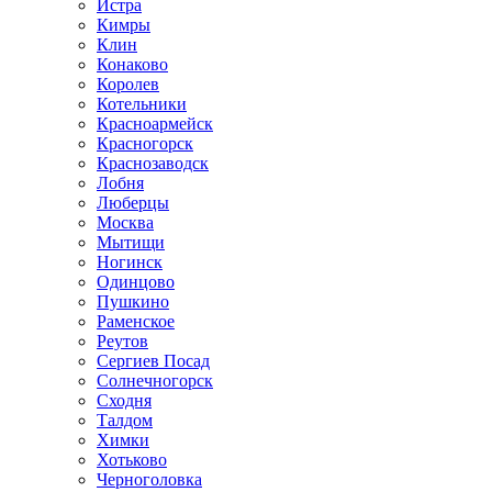
Истра
Кимры
Клин
Конаково
Королев
Котельники
Красноармейск
Красногорск
Краснозаводск
Лобня
Люберцы
Москва
Мытищи
Ногинск
Одинцово
Пушкино
Раменское
Реутов
Сергиев Посад
Солнечногорск
Сходня
Талдом
Химки
Хотьково
Черноголовка