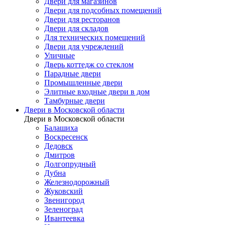
Двери для магазинов
Двери для подсобных помещений
Двери для ресторанов
Двери для складов
Для технических помещений
Двери для учреждений
Уличные
Дверь коттедж со стеклом
Парадные двери
Промышленные двери
Элитные входные двери в дом
Тамбурные двери
Двери в Московской области
Двери в Московской области
Балашиха
Воскресенск
Дедовск
Дмитров
Долгопрудный
Дубна
Железнодорожный
Жуковский
Звенигород
Зеленоград
Ивантеевка