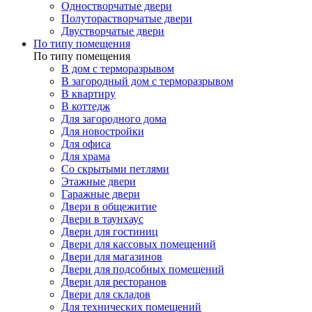
Одностворчатые двери
Полуторастворчатые двери
Двустворчатые двери
По типу помещения
По типу помещения
В дом с терморазрывом
В загородный дом с терморазрывом
В квартиру
В коттедж
Для загородного дома
Для новостройки
Для офиса
Для храма
Со скрытыми петлями
Этажные двери
Гаражные двери
Двери в общежитие
Двери в таунхаус
Двери для гостиниц
Двери для кассовых помещений
Двери для магазинов
Двери для подсобных помещений
Двери для ресторанов
Двери для складов
Для технических помещений