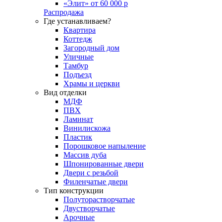
«Элит» от 60 000 р
Распродажа
Где устанавливаем?
Квартира
Коттедж
Загородный дом
Уличные
Тамбур
Подъезд
Храмы и церкви
Вид отделки
МДФ
ПВХ
Ламинат
Винилискожа
Пластик
Порошковое напыление
Массив дуба
Шпонированные двери
Двери с резьбой
Филенчатые двери
Тип конструкции
Полуторастворчатые
Двустворчатые
Арочные