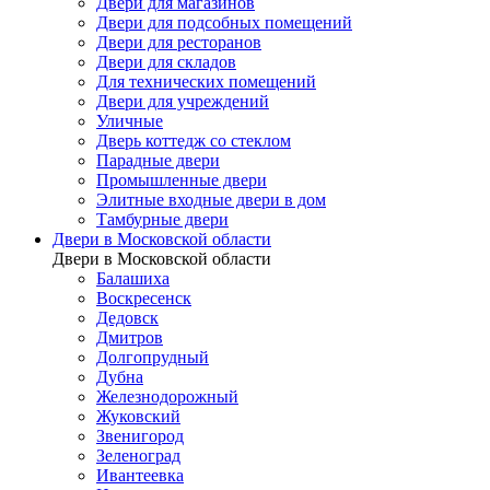
Двери для магазинов
Двери для подсобных помещений
Двери для ресторанов
Двери для складов
Для технических помещений
Двери для учреждений
Уличные
Дверь коттедж со стеклом
Парадные двери
Промышленные двери
Элитные входные двери в дом
Тамбурные двери
Двери в Московской области
Двери в Московской области
Балашиха
Воскресенск
Дедовск
Дмитров
Долгопрудный
Дубна
Железнодорожный
Жуковский
Звенигород
Зеленоград
Ивантеевка