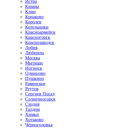
Истра
Кимры
Клин
Конаково
Королев
Котельники
Красноармейск
Красногорск
Краснозаводск
Лобня
Люберцы
Москва
Мытищи
Ногинск
Одинцово
Пушкино
Раменское
Реутов
Сергиев Посад
Солнечногорск
Сходня
Талдом
Химки
Хотьково
Черноголовка