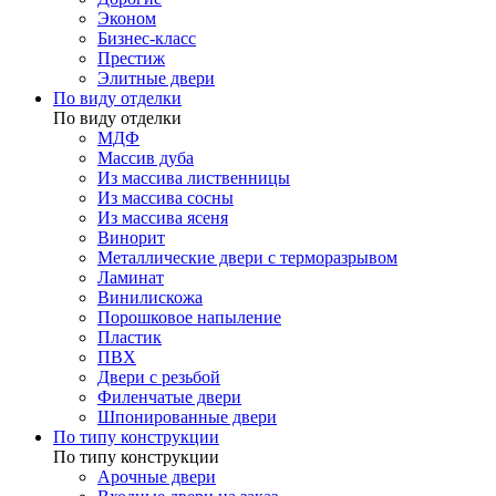
Эконом
Бизнес-класс
Престиж
Элитные двери
По виду отделки
По виду отделки
МДФ
Массив дуба
Из массива лиственницы
Из массива сосны
Из массива ясеня
Винорит
Металлические двери с терморазрывом
Ламинат
Винилискожа
Порошковое напыление
Пластик
ПВХ
Двери с резьбой
Филенчатые двери
Шпонированные двери
По типу конструкции
По типу конструкции
Арочные двери