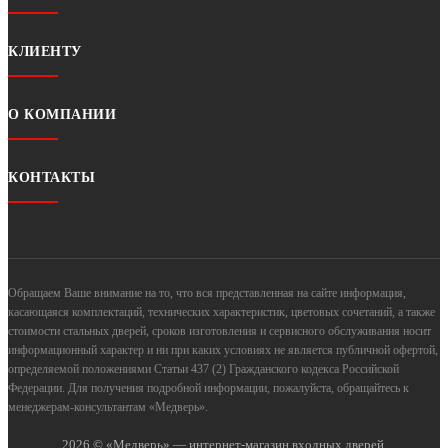
КЛИЕНТУ
О КОМПАНИИ
КОНТАКТЫ
Обращаем Ваше внимание на то, что вся представленная на сайте информация,
касающаяся комплектаций, технических характеристик, цветовых сочетаний, а также
стоимости стальных дверей, сроков изготовления и сервисного обслуживания носит
информационный характер и ни при каких условиях не является публичной офертой,
определяемой положениями Статьи 437 (2) Гражданского кодекса Российской
Федерации. Для получения подробной информации, пожалуйста, обращайтесь к
менеджерам-консультантам «Медверь».
2026 © «Медверь» — интернет-магазин входных дверей.