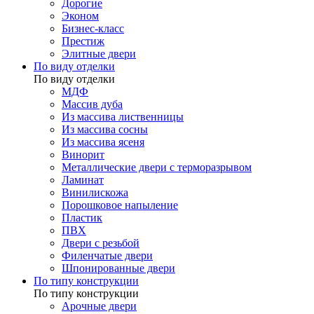
Дорогие
Эконом
Бизнес-класс
Престиж
Элитные двери
По виду отделки
По виду отделки
МДФ
Массив дуба
Из массива лиственницы
Из массива сосны
Из массива ясеня
Винорит
Металлические двери с терморазрывом
Ламинат
Винилискожа
Порошковое напыление
Пластик
ПВХ
Двери с резьбой
Филенчатые двери
Шпонированные двери
По типу конструкции
По типу конструкции
Арочные двери