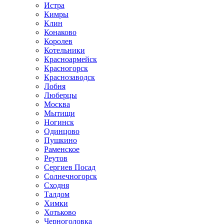
Истра
Кимры
Клин
Конаково
Королев
Котельники
Красноармейск
Красногорск
Краснозаводск
Лобня
Люберцы
Москва
Мытищи
Ногинск
Одинцово
Пушкино
Раменское
Реутов
Сергиев Посад
Солнечногорск
Сходня
Талдом
Химки
Хотьково
Черноголовка