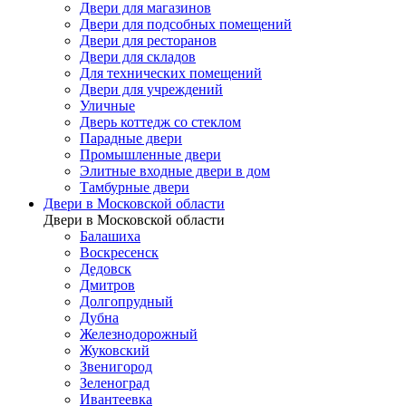
Двери для магазинов
Двери для подсобных помещений
Двери для ресторанов
Двери для складов
Для технических помещений
Двери для учреждений
Уличные
Дверь коттедж со стеклом
Парадные двери
Промышленные двери
Элитные входные двери в дом
Тамбурные двери
Двери в Московской области
Двери в Московской области
Балашиха
Воскресенск
Дедовск
Дмитров
Долгопрудный
Дубна
Железнодорожный
Жуковский
Звенигород
Зеленоград
Ивантеевка