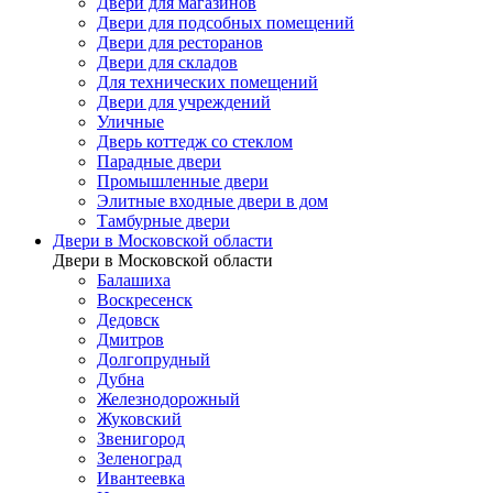
Двери для магазинов
Двери для подсобных помещений
Двери для ресторанов
Двери для складов
Для технических помещений
Двери для учреждений
Уличные
Дверь коттедж со стеклом
Парадные двери
Промышленные двери
Элитные входные двери в дом
Тамбурные двери
Двери в Московской области
Двери в Московской области
Балашиха
Воскресенск
Дедовск
Дмитров
Долгопрудный
Дубна
Железнодорожный
Жуковский
Звенигород
Зеленоград
Ивантеевка