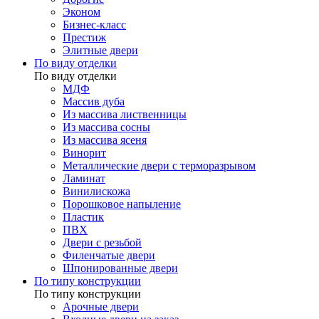
Эконом
Бизнес-класс
Престиж
Элитные двери
По виду отделки
По виду отделки
МДФ
Массив дуба
Из массива лиственницы
Из массива сосны
Из массива ясеня
Винорит
Металлические двери с терморазрывом
Ламинат
Винилискожа
Порошковое напыление
Пластик
ПВХ
Двери с резьбой
Филенчатые двери
Шпонированные двери
По типу конструкции
По типу конструкции
Арочные двери