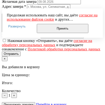
Желаемая дата замера
Адрес замера
*
Комментарий к заявке
Продолжая использовать наш сайт, вы даёте
согласие на
использование файлов cookie
и других
пользовательских данных (включая IP-адрес, сведения о
Развернуть
местоположении, устройстве, действиях на сайте и т. п.)
Принять
для функционирования сайта, проведения
Понравившаяся модель
статистических исследований, ретаргетинга и
использования систем аналитики (например,
Нажимая кнопку «Отправить», вы даёте
согласие на
Яндекс.Метрика), в соответствии с нашей
Политикой
обработку персональных данных
и подтверждаете
обработки персональных данных.
ознакомление с
Политикой обработки персональных данных
Если вы не хотите, чтобы ваши данные обрабатывались,
настройте ограничения в браузере или покиньте сайт.
×
Вы добавили в корзину
Цена за единицу:
Итого:
Количество
1
−
+
Перейти в корзину
Продолжить покупки