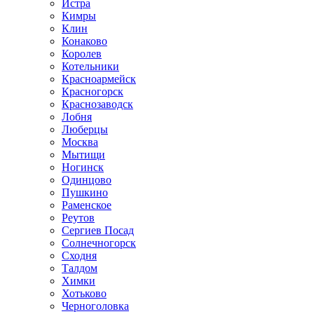
Истра
Кимры
Клин
Конаково
Королев
Котельники
Красноармейск
Красногорск
Краснозаводск
Лобня
Люберцы
Москва
Мытищи
Ногинск
Одинцово
Пушкино
Раменское
Реутов
Сергиев Посад
Солнечногорск
Сходня
Талдом
Химки
Хотьково
Черноголовка