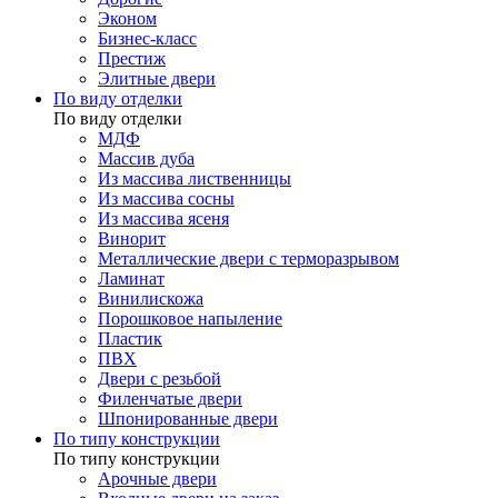
Эконом
Бизнес-класс
Престиж
Элитные двери
По виду отделки
По виду отделки
МДФ
Массив дуба
Из массива лиственницы
Из массива сосны
Из массива ясеня
Винорит
Металлические двери с терморазрывом
Ламинат
Винилискожа
Порошковое напыление
Пластик
ПВХ
Двери с резьбой
Филенчатые двери
Шпонированные двери
По типу конструкции
По типу конструкции
Арочные двери