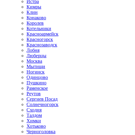
Истра
Кимры
Клин
Конаково
Королев
Котельники
Красноармейск
Красногорск
Краснозаводск
Лобня
Люберцы
Москва
Мытищи
Ногинск
Одинцово
Пушкино
Раменское
Реутов
Сергиев Посад
Солнечногорск
Сходня
Талдом
Химки
Хотьково
Черноголовка