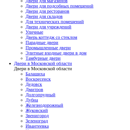
Двери для магазинов
Двери для подсобных помещений
Двери для ресторанов
Двери для складов
Для технических помещений
Двери для учреждений
Уличные
Дверь коттедж со стеклом
Парадные двери
Промышленные двери
Элитные входные двери в дом
Тамбурные двери
Двери в Московской области
Двери в Московской области
Балашиха
Воскресенск
Дедовск
Дмитров
Долгопрудный
Дубна
Железнодорожный
Жуковский
Звенигород
Зеленоград
Ивантеевка