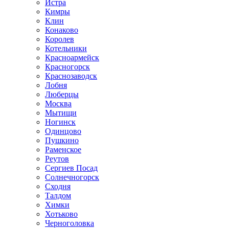
Истра
Кимры
Клин
Конаково
Королев
Котельники
Красноармейск
Красногорск
Краснозаводск
Лобня
Люберцы
Москва
Мытищи
Ногинск
Одинцово
Пушкино
Раменское
Реутов
Сергиев Посад
Солнечногорск
Сходня
Талдом
Химки
Хотьково
Черноголовка