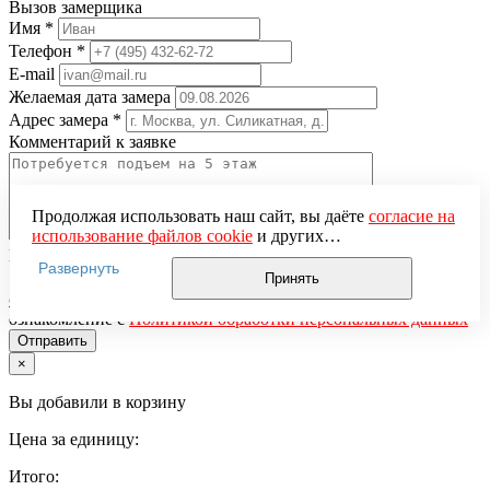
Вызов замерщика
Имя
*
Телефон
*
E-mail
Желаемая дата замера
Адрес замера
*
Комментарий к заявке
Продолжая использовать наш сайт, вы даёте
согласие на
использование файлов cookie
и других
Понравившаяся модель
пользовательских данных (включая IP-адрес, сведения о
Развернуть
местоположении, устройстве, действиях на сайте и т. п.)
Нажимая кнопку «Отправить», вы даёте
согласие на
Принять
для функционирования сайта, проведения
обработку персональных данных
и подтверждаете
статистических исследований, ретаргетинга и
ознакомление с
Политикой обработки персональных данных
использования систем аналитики (например,
Яндекс.Метрика), в соответствии с нашей
Политикой
×
обработки персональных данных.
Если вы не хотите, чтобы ваши данные обрабатывались,
Вы добавили в корзину
настройте ограничения в браузере или покиньте сайт.
Цена за единицу:
Итого: