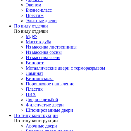
Эконом
Бизнес-класс
Престиж
Элитные двери
По виду отделки
По виду отделки
МДФ
Массив дуба
Из массива лиственницы
Из массива сосны
Из массива ясеня
Винорит
Металлические двери с терморазрывом
Ламинат
Винилискожа
Порошковое напыление
Пластик
ПВХ
Двери с резьбой
Филенчатые двери
Шпонированные двери
По типу конструкции
По типу конструкции
Арочные двери