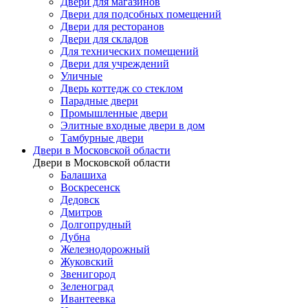
Двери для магазинов
Двери для подсобных помещений
Двери для ресторанов
Двери для складов
Для технических помещений
Двери для учреждений
Уличные
Дверь коттедж со стеклом
Парадные двери
Промышленные двери
Элитные входные двери в дом
Тамбурные двери
Двери в Московской области
Двери в Московской области
Балашиха
Воскресенск
Дедовск
Дмитров
Долгопрудный
Дубна
Железнодорожный
Жуковский
Звенигород
Зеленоград
Ивантеевка