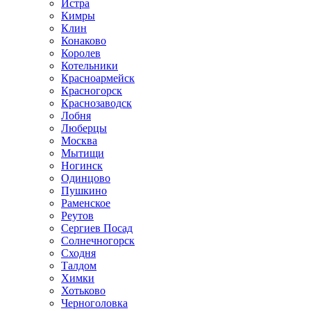
Истра
Кимры
Клин
Конаково
Королев
Котельники
Красноармейск
Красногорск
Краснозаводск
Лобня
Люберцы
Москва
Мытищи
Ногинск
Одинцово
Пушкино
Раменское
Реутов
Сергиев Посад
Солнечногорск
Сходня
Талдом
Химки
Хотьково
Черноголовка