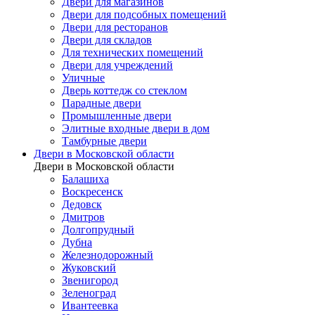
Двери для магазинов
Двери для подсобных помещений
Двери для ресторанов
Двери для складов
Для технических помещений
Двери для учреждений
Уличные
Дверь коттедж со стеклом
Парадные двери
Промышленные двери
Элитные входные двери в дом
Тамбурные двери
Двери в Московской области
Двери в Московской области
Балашиха
Воскресенск
Дедовск
Дмитров
Долгопрудный
Дубна
Железнодорожный
Жуковский
Звенигород
Зеленоград
Ивантеевка