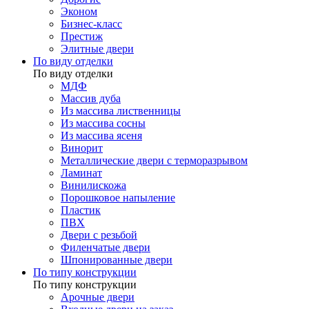
Эконом
Бизнес-класс
Престиж
Элитные двери
По виду отделки
По виду отделки
МДФ
Массив дуба
Из массива лиственницы
Из массива сосны
Из массива ясеня
Винорит
Металлические двери с терморазрывом
Ламинат
Винилискожа
Порошковое напыление
Пластик
ПВХ
Двери с резьбой
Филенчатые двери
Шпонированные двери
По типу конструкции
По типу конструкции
Арочные двери