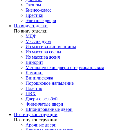
Эконом
Бизнес-класс
Престиж
Элитные двери
По виду отделки
По виду отделки
МДФ
Массив дуба
Из массива лиственницы
Из массива сосны
Из массива ясеня
Винорит
Металлические двери с терморазрывом
Ламинат
Винилискожа
Порошковое напыление
Пластик
ПВХ
Двери с резьбой
Филенчатые двери
Шпонированные двери
По типу конструкции
По типу конструкции
Арочные двери