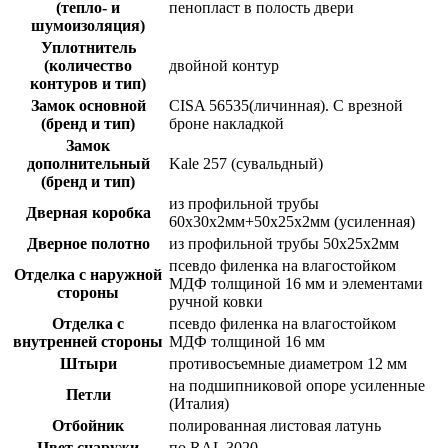
(тепло- и
пенопласт в полость двери
шумоизоляция)
Уплотнитель
(количество
двойной контур
контуров и тип)
Замок основной
CISA 56535(личинная). С врезной
(бренд и тип)
броне накладкой
Замок
дополнительный
Kale 257 (сувальдный)
(бренд и тип)
из профильной трубы
Дверная коробка
60х30х2мм+50х25х2мм (усиленная)
Дверное полотно
из профильной трубы 50х25х2мм
псевдо филенка на влагостойком
Отделка с наружной
МДФ толщиной 16 мм и элементами
стороны
ручной ковки
Отделка с
псевдо филенка на влагостойком
внутренней стороны
МДФ толщиной 16 мм
Штыри
противосъемные диаметром 12 мм
на подшипниковой опоре усиленные
Петли
(Италия)
Отбойник
полированная листовая латунь
Цвет снаружи
по RAL 3020