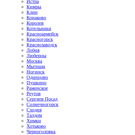
Истра
Кимры
Клин
Конаково
Королев
Котельники
Красноармейск
Красногорск
Краснозаводск
Лобня
Люберцы
Москва
Мытищи
Ногинск
Одинцово
Пушкино
Раменское
Реутов
Сергиев Посад
Солнечногорск
Сходня
Талдом
Химки
Хотьково
Черноголовка