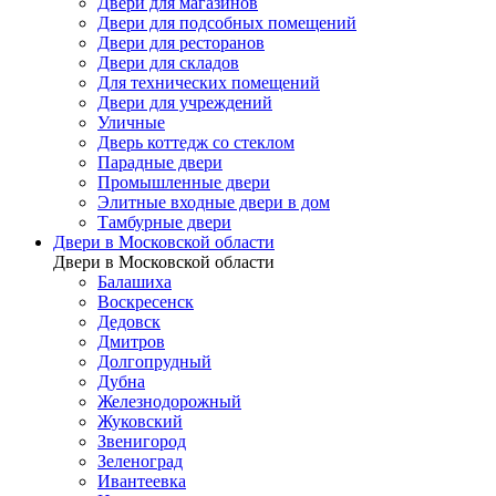
Двери для магазинов
Двери для подсобных помещений
Двери для ресторанов
Двери для складов
Для технических помещений
Двери для учреждений
Уличные
Дверь коттедж со стеклом
Парадные двери
Промышленные двери
Элитные входные двери в дом
Тамбурные двери
Двери в Московской области
Двери в Московской области
Балашиха
Воскресенск
Дедовск
Дмитров
Долгопрудный
Дубна
Железнодорожный
Жуковский
Звенигород
Зеленоград
Ивантеевка