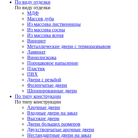
По виду отделки
По виду отделки
МДФ
Массив дуба
Из массива лиственницы
Из массива сосны
Из массива ясеня
Винорит
Металлические двери с терморазрывом
Ламинат
Винилискожа
Порошковое напыление
Пластик
ПВХ
Двери с резьбой
Филенчатые двери
Шпонированные двери
По типу конструкции
По типу конструкции
Арочные двери
Входные двери на заказ
Высокие двери
Двери больших размеров
Двухстворчатые арочные двери
Нестандартные двери на заказ