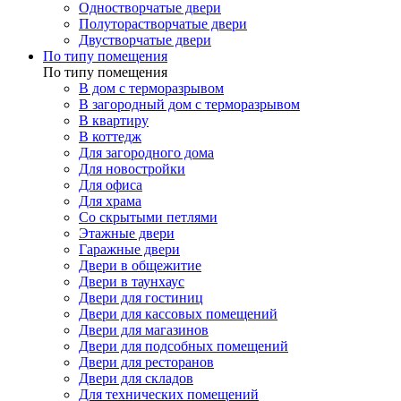
Одностворчатые двери
Полуторастворчатые двери
Двустворчатые двери
По типу помещения
По типу помещения
В дом с терморазрывом
В загородный дом с терморазрывом
В квартиру
В коттедж
Для загородного дома
Для новостройки
Для офиса
Для храма
Со скрытыми петлями
Этажные двери
Гаражные двери
Двери в общежитие
Двери в таунхаус
Двери для гостиниц
Двери для кассовых помещений
Двери для магазинов
Двери для подсобных помещений
Двери для ресторанов
Двери для складов
Для технических помещений