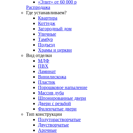
«Элит» от 60 000 р
Распродажа
Где устанавливаем?
Квартира
Коттедж
Загородный дом
Уличные
Тамбур
Подъезд
Храмы и церкви
Вид отделки
МДФ
ПВХ
Ламинат
Винилискожа
Пластик
Порошковое напыление
Массив дуба
Шпонированные двери
Двери с резьбой
Филенчатые двери
Тип конструкции
Полуторастворчатые
Двустворчатые
Арочные