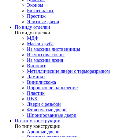
Эконом
Бизнес-класс
Престиж
Элитные двери
По виду отделки
По виду отделки
МДФ
Массив дуба
Из массива лиственницы
Из массива сосны
Из массива ясеня
Винорит
Металлические двери с терморазрывом
Ламинат
Винилискожа
Порошковое напыление
Пластик
ПВХ
Двери с резьбой
Филенчатые двери
Шпонированные двери
По типу конструкции
По типу конструкции
Арочные двери