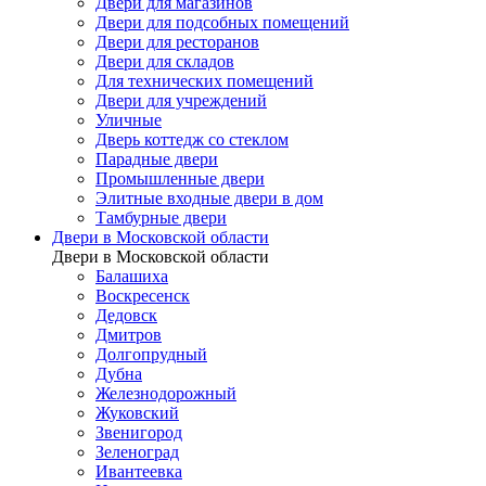
Двери для магазинов
Двери для подсобных помещений
Двери для ресторанов
Двери для складов
Для технических помещений
Двери для учреждений
Уличные
Дверь коттедж со стеклом
Парадные двери
Промышленные двери
Элитные входные двери в дом
Тамбурные двери
Двери в Московской области
Двери в Московской области
Балашиха
Воскресенск
Дедовск
Дмитров
Долгопрудный
Дубна
Железнодорожный
Жуковский
Звенигород
Зеленоград
Ивантеевка