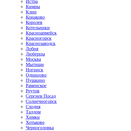
Истра
Кимры
Клин
Конаково
Королев
Котельники
Красноармейск
Красногорск
Краснозаводск
Лобня
Люберцы
Москва
Мытищи
Ногинск
Одинцово
Пушкино
Раменское
Реутов
Сергиев Посад
Солнечногорск
Сходня
Талдом
Химки
Хотьково
Черноголовка