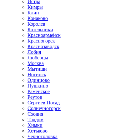
Истра
Кимры
Клин
Конаково
Королев
Котельники
Красноармейск
Красногорск
Краснозаводск
Лобня
Люберцы
Москва
Мытищи
Ногинск
Одинцово
Пушкино
Раменское
Реутов
Сергиев Посад
Солнечногорск
Сходня
Талдом
Химки
Хотьково
Черноголовка