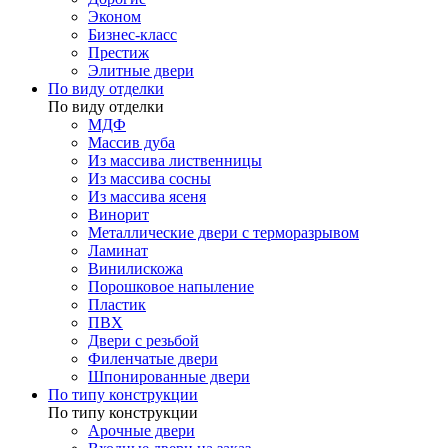
Эконом
Бизнес-класс
Престиж
Элитные двери
По виду отделки
По виду отделки
МДФ
Массив дуба
Из массива лиственницы
Из массива сосны
Из массива ясеня
Винорит
Металлические двери с терморазрывом
Ламинат
Винилискожа
Порошковое напыление
Пластик
ПВХ
Двери с резьбой
Филенчатые двери
Шпонированные двери
По типу конструкции
По типу конструкции
Арочные двери