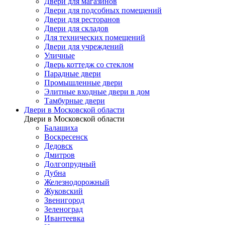
Двери для магазинов
Двери для подсобных помещений
Двери для ресторанов
Двери для складов
Для технических помещений
Двери для учреждений
Уличные
Дверь коттедж со стеклом
Парадные двери
Промышленные двери
Элитные входные двери в дом
Тамбурные двери
Двери в Московской области
Двери в Московской области
Балашиха
Воскресенск
Дедовск
Дмитров
Долгопрудный
Дубна
Железнодорожный
Жуковский
Звенигород
Зеленоград
Ивантеевка