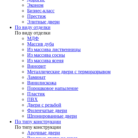
Эконом
Бизнес-класс
Престиж
Элитные двери
По виду отделки
По виду отделки
МДФ
Массив дуба
Из массива лиственницы
Из массива сосны
Из массива ясеня
Винорит
Металлические двери с терморазрывом
Ламинат
Винилискожа
Порошковое напыление
Пластик
ПВХ
Двери с резьбой
Филенчатые двери
Шпонированные двери
По типу конструкции
По типу конструкции
Арочные двери