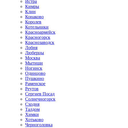
Истра
Кимры
Клин
Конаково
Королев
Котельники
Красноармейск
Красногорск
Краснозаводск
Лобня
Люберцы
Москва
Мытищи
Ногинск
Одинцово
Пушкино
Раменское
Реутов
Сергиев Посад
Солнечногорск
Сходня
Талдом
Химки
Хотьково
Черноголовка