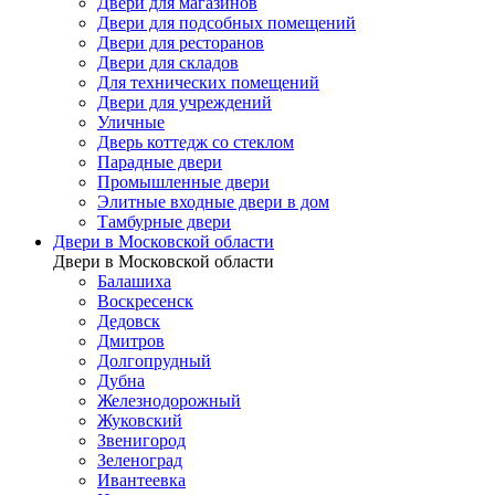
Двери для магазинов
Двери для подсобных помещений
Двери для ресторанов
Двери для складов
Для технических помещений
Двери для учреждений
Уличные
Дверь коттедж со стеклом
Парадные двери
Промышленные двери
Элитные входные двери в дом
Тамбурные двери
Двери в Московской области
Двери в Московской области
Балашиха
Воскресенск
Дедовск
Дмитров
Долгопрудный
Дубна
Железнодорожный
Жуковский
Звенигород
Зеленоград
Ивантеевка