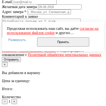
E-mail
Желаемая дата замера
Адрес замера
*
Комментарий к заявке
Продолжая использовать наш сайт, вы даёте
согласие на
использование файлов cookie
и других
пользовательских данных (включая IP-адрес, сведения о
Развернуть
Понравившаяся модель
местоположении, устройстве, действиях на сайте и т. п.)
Принять
для функционирования сайта, проведения
Нажимая кнопку «Отправить», вы даёте
согласие на
статистических исследований, ретаргетинга и
обработку персональных данных
и подтверждаете
использования систем аналитики (например,
ознакомление с
Политикой обработки персональных данных
Яндекс.Метрика), в соответствии с нашей
Политикой
обработки персональных данных.
×
Если вы не хотите, чтобы ваши данные обрабатывались,
настройте ограничения в браузере или покиньте сайт.
Вы добавили в корзину
Цена за единицу:
Итого:
Количество
1
−
+