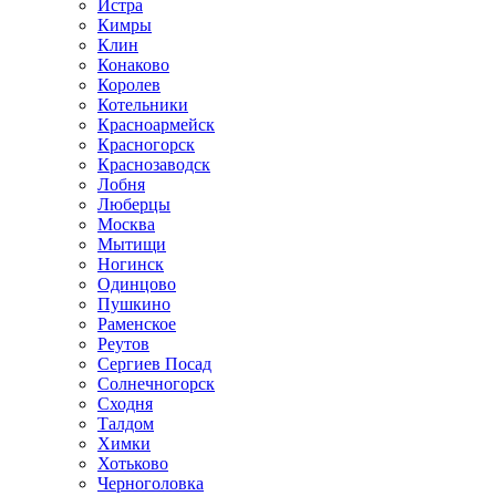
Истра
Кимры
Клин
Конаково
Королев
Котельники
Красноармейск
Красногорск
Краснозаводск
Лобня
Люберцы
Москва
Мытищи
Ногинск
Одинцово
Пушкино
Раменское
Реутов
Сергиев Посад
Солнечногорск
Сходня
Талдом
Химки
Хотьково
Черноголовка