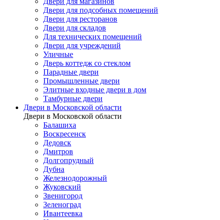
Двери для магазинов
Двери для подсобных помещений
Двери для ресторанов
Двери для складов
Для технических помещений
Двери для учреждений
Уличные
Дверь коттедж со стеклом
Парадные двери
Промышленные двери
Элитные входные двери в дом
Тамбурные двери
Двери в Московской области
Двери в Московской области
Балашиха
Воскресенск
Дедовск
Дмитров
Долгопрудный
Дубна
Железнодорожный
Жуковский
Звенигород
Зеленоград
Ивантеевка