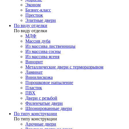
Эконом
Бизнес-класс
Престиж
Элитные двери
По виду отделки
По виду отделки
МДФ
Массив дуба
Из массива лиственницы
Из массива сосны
Из массива ясеня
Винорит
Металлические двери с терморазрывом
Ламинат
Винилискожа
Порошковое напыление
Пластик
ПВХ
Двери с резьбой
Филенчатые двери
Шпонированные двери
По типу конструкции
По типу конструкции
Арочные двери