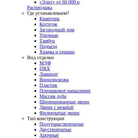
«Элит» от 60 000 р
Распродажа
Где устанавливаем?
Квартира
Коттедж
Загородный дом
Уличные
Тамбур
Подъезд
Храмы и церкви
Вид отделки
МДФ
ПВХ
Ламинат
Винилискожа
Пластик
Порошковое напыление
Массив дуба
Шпонированные двери
Двери с резьбой
Филенчатые двери
Тип конструкции
Полуторастворчатые
Двустворчатые
Арочные