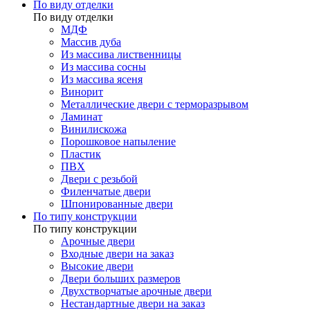
По виду отделки
По виду отделки
МДФ
Массив дуба
Из массива лиственницы
Из массива сосны
Из массива ясеня
Винорит
Металлические двери с терморазрывом
Ламинат
Винилискожа
Порошковое напыление
Пластик
ПВХ
Двери с резьбой
Филенчатые двери
Шпонированные двери
По типу конструкции
По типу конструкции
Арочные двери
Входные двери на заказ
Высокие двери
Двери больших размеров
Двухстворчатые арочные двери
Нестандартные двери на заказ