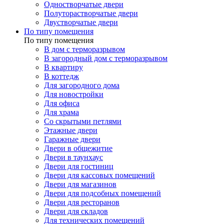
Одностворчатые двери
Полуторастворчатые двери
Двустворчатые двери
По типу помещения
По типу помещения
В дом с терморазрывом
В загородный дом с терморазрывом
В квартиру
В коттедж
Для загородного дома
Для новостройки
Для офиса
Для храма
Со скрытыми петлями
Этажные двери
Гаражные двери
Двери в общежитие
Двери в таунхаус
Двери для гостиниц
Двери для кассовых помещений
Двери для магазинов
Двери для подсобных помещений
Двери для ресторанов
Двери для складов
Для технических помещений