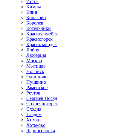
Истра
Кимры
Клин
Конаково
Королев
Котельники
Красноармейск
Красногорск
Краснозаводск
Лобня
Люберцы
Москва
Мытищи
Ногинск
Одинцово
Пушкино
Раменское
Реутов
Сергиев Посад
Солнечногорск
Сходня
Талдом
Химки
Хотьково
Черноголовка