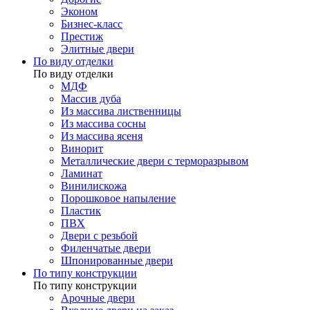
Эконом
Бизнес-класс
Престиж
Элитные двери
По виду отделки
По виду отделки
МДФ
Массив дуба
Из массива лиственницы
Из массива сосны
Из массива ясеня
Винорит
Металлические двери с терморазрывом
Ламинат
Винилискожа
Порошковое напыление
Пластик
ПВХ
Двери с резьбой
Филенчатые двери
Шпонированные двери
По типу конструкции
По типу конструкции
Арочные двери