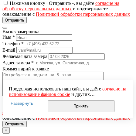
Нажимая кнопку «Отправить», вы даёте
согласие на
обработку персональных данных
и подтверждаете
ознакомление с
Политикой обработки персональных данных
Вызов замерщика
Имя
*
Телефон
*
E-mail
Желаемая дата замера
Адрес замера
*
Комментарий к заявке
Продолжая использовать наш сайт, вы даёте
согласие на
использование файлов cookie
и других
пользовательских данных (включая IP-адрес, сведения о
Понравившаяся модель
Развернуть
местоположении, устройстве, действиях на сайте и т. п.)
Принять
Нажимая кнопку «Отправить», вы даёте
согласие на
для функционирования сайта, проведения
обработку персональных данных
и подтверждаете
статистических исследований, ретаргетинга и
ознакомление с
Политикой обработки персональных данных
использования систем аналитики (например,
Яндекс.Метрика), в соответствии с нашей
Политикой
×
обработки персональных данных.