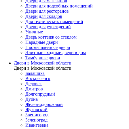
Двери для магазинов
Двери для подсобных помещений
Двери для ресторанов
Двери для складов
Для технических помещений
Двери для учреждений
Уличные
Дверь коттедж со стеклом
Парадные двери
Промышленные двери
Элитные входные двери в дом
Тамбурные двери
Двери в Московской области
Двери в Московской области
Балашиха
Воскресенск
Дедовск
Дмитров
Долгопрудный
Дубна
Железнодорожный
Жуковский
Звенигород
Зеленоград
Ивантеевка