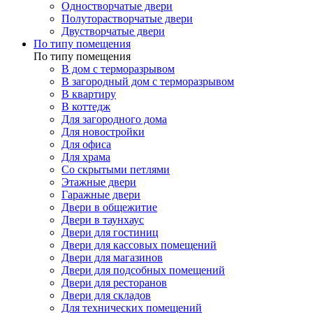
Одностворчатые двери
Полуторастворчатые двери
Двустворчатые двери
По типу помещения
По типу помещения
В дом с терморазрывом
В загородный дом с терморазрывом
В квартиру
В коттедж
Для загородного дома
Для новостройки
Для офиса
Для храма
Со скрытыми петлями
Этажные двери
Гаражные двери
Двери в общежитие
Двери в таунхаус
Двери для гостиниц
Двери для кассовых помещений
Двери для магазинов
Двери для подсобных помещений
Двери для ресторанов
Двери для складов
Для технических помещений