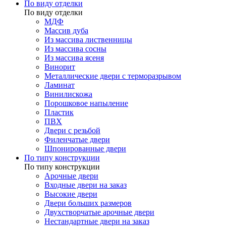
По виду отделки
По виду отделки
МДФ
Массив дуба
Из массива лиственницы
Из массива сосны
Из массива ясеня
Винорит
Металлические двери с терморазрывом
Ламинат
Винилискожа
Порошковое напыление
Пластик
ПВХ
Двери с резьбой
Филенчатые двери
Шпонированные двери
По типу конструкции
По типу конструкции
Арочные двери
Входные двери на заказ
Высокие двери
Двери больших размеров
Двухстворчатые арочные двери
Нестандартные двери на заказ