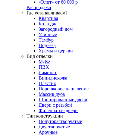
«Элит» от 60 000 р
Распродажа
Где устанавливаем?
Квартира
Коттедж
Загородный дом
Уличные
Тамбур
Подъезд
Храмы и церкви
Вид отделки
МДФ
ПВХ
Ламинат
Винилискожа
Пластик
Порошковое напыление
Массив дуба
Шпонированные двери
Двери с резьбой
Филенчатые двери
Тип конструкции
Полуторастворчатые
Двустворчатые
Арочные